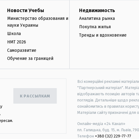
Новости Учебы
Недвижимость
Министерство образования и
Аналитика рынка
науки Украины
Покупка жилья
Школа
Тренды и вдохновение
НМТ 2026
Саморазвитие
Обучение за границей
Всі комерційні рекламні матеріал
"Партнерський матеріал". Матеріа
відображають позицію авторів та 
К РАССЫЛКАМ
поглядів. Детальніше щодо рекл
цу
ознайомитись в правилах користу
Матеріали сайту призначені для 
,
ересам.
Онлайн-медіа «24 Канал»
пл. Галицька, буд. 15, м. Львів, 79
Телефон
+380 (32) 229-77-77