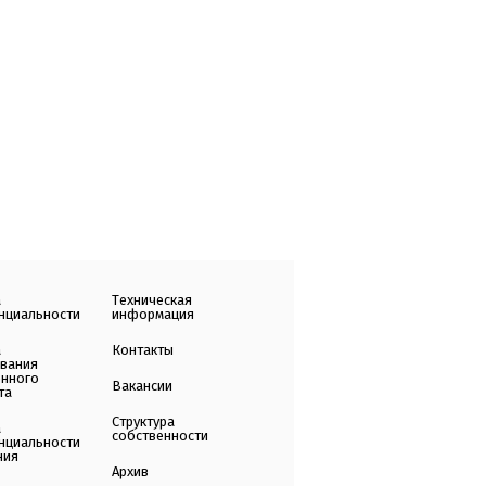
а
Техническая
нциальности
информация
а
Контакты
ования
енного
Вакансии
та
Структура
а
собственности
нциальности
ния
Архив