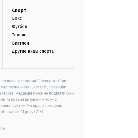
Спорт
Бокс
Футбол
Теннис
Биатлон
Другие виды спорта
и позначені словами "Спецпроєкт" чи
ли з позначкою "Експерт", "Позиція"
героїв. Редакція може не поділяти їхніх
ами та правил цитування можна
вання сайтом. Усі права захищені.
осіб старше
21 року (21+)
008