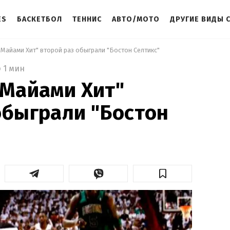
ES
БАСКЕТБОЛ
ТЕННИС
АВТО/МОТО
ДРУГИЕ ВИДЫ 
"Майами Хит" второй раз обыграли "Бостон Селтикс" 
1 мин
"Майами Хит"
обыграли "Бостон