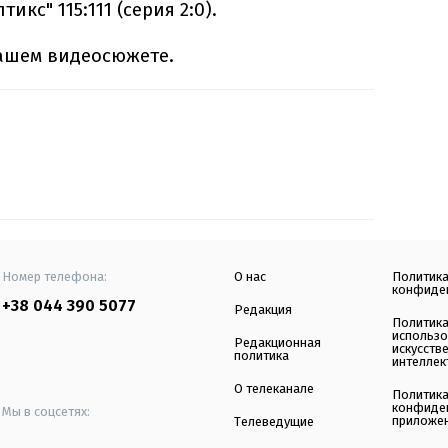
икс" 115:111 (серия 2:0).
ашем видеосюжете.
Номер телефона:
О нас
Политик
конфиде
+38 044 390 5077
Редакция
Политик
использ
Редакционная
искусств
политика
интеллек
О телеканале
Политик
конфиде
Мы в соцсетях:
приложе
Телеведущие