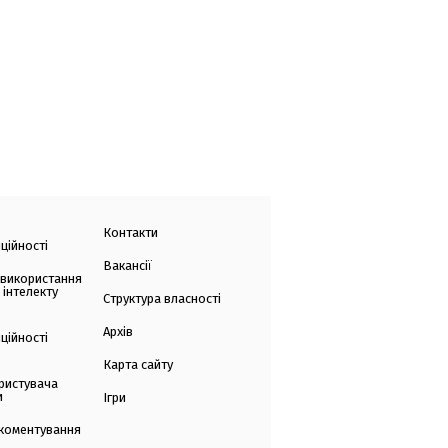
Контакти
ційності
Вакансії
 використання
 інтелекту
Структура власності
Архів
ційності
Карта сайту
ристувача
и
Ігри
коментування