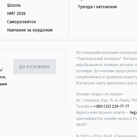
Школа
Тренди і натхнення
НМТ 2026
Саморозвиток
Навчання за кордоном
Всі комерційні рекламні матеріал
"Партнерський матеріал". Матеріа
відображають позицію авторів та 
ДО РОЗСИЛОК
ь!
поглядів. Детальніше щодо рекл
лок,
ознайомитись в правилах користу
Матеріали сайту призначені для 
ашим
Онлайн-медіа «24 Канал»
пл. Галицька, буд. 15, м. Львів, 79
Телефон
+380 (32) 229-77-77
Адреса електронної пошти —
leg
Ідентифікатор онлайн-медіа в Реє
06057
© 2005—2026,
ПрАТ «Телерадіоко