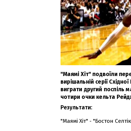
"Маямі Хіт" подвоїли пер
вирішальній серії Східно
виграти другий поспіль м
чотири очки кельта Рей
Результати:
"Маямі Хіт" - "Бостон Селтікс