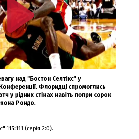
евагу над "Бостон Селтікс" у
ї Конференції. Флоридці спромоглись
атч у рідних стінах навіть попри сорок
джона Рондо.
" 115:111 (серія 2:0).