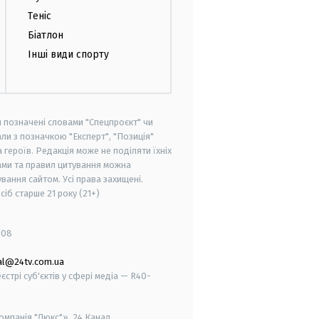
Теніс
Біатлон
Інші види спорту
и позначені словами "Спецпроєкт" чи
ли з позначкою "Експерт", "Позиція"
героїв. Редакція може не поділяти їхніх
ами та правил цитування можна
вання сайтом. Усі права захищені.
осіб старше
21 року (21+)
008
al@24tv.com.ua
стрі суб'єктів у сфері медіа — R40-
мпанія "Люкс"», 24 Канал.