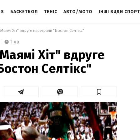
ES
БАСКЕТБОЛ
ТЕНІС
АВТО/МОТО
ІНШІ ВИДИ СПОР
"Маямі Хіт" вдруге переграли "Бостон Селтікс"  
1 хв
Маямі Хіт" вдруге
Бостон Селтікс"