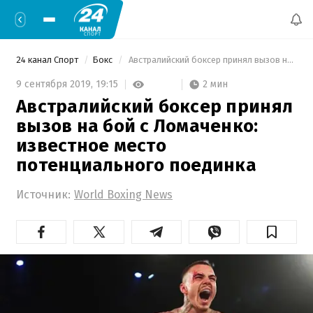
24 канал Спорт
Бокс
 Австралийский боксер принял вызов на бой с Ломаченко: известное место потенциального поединка 
2 мин
9 сентября 2019,
19:15
Австралийский боксер принял
вызов на бой с Ломаченко:
известное место
потенциального поединка
Источник:
World Boxing News