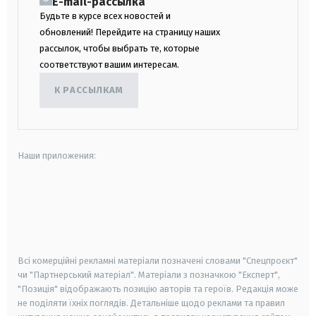
E-mail-рассылка
Будьте в курсе всех новостей и
обновлений! Перейдите на страницу наших
рассылок, чтобы выбрать те, которые
соответствуют вашим интересам.
К РАССЫЛКАМ
Наши приложения:
android
apple
smart tv
samsung smart tv
Всі комерційні рекламні матеріали позначені словами "Спецпроєкт"
чи "Партнерський матеріал". Матеріали з позначкою "Експерт",
"Позиція" відображають позицію авторів та героїв. Редакція може
не поділяти їхніх поглядів. Детальніше щодо реклами та правил