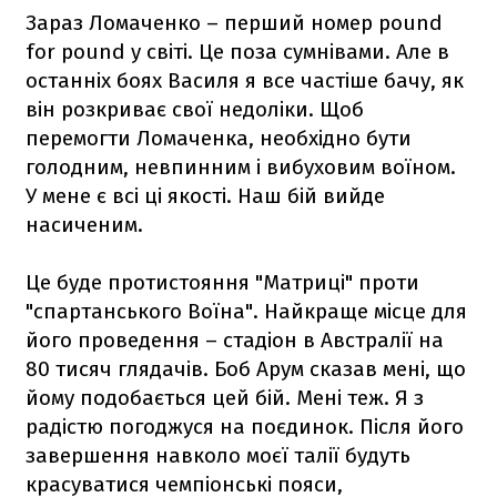
Зараз Ломаченко – перший номер pound
for pound у світі. Це поза сумнівами. Але в
останніх боях Василя я все частіше бачу, як
він розкриває свої недоліки. Щоб
перемогти Ломаченка, необхідно бути
голодним, невпинним і вибуховим воїном.
У мене є всі ці якості. Наш бій вийде
насиченим.
Це буде протистояння "Матриці" проти
"спартанського Воїна". Найкраще місце для
його проведення – стадіон в Австралії на
80 тисяч глядачів. Боб Арум сказав мені, що
йому подобається цей бій. Мені теж. Я з
радістю погоджуся на поєдинок. Після його
завершення навколо моєї талії будуть
красуватися чемпіонські пояси,