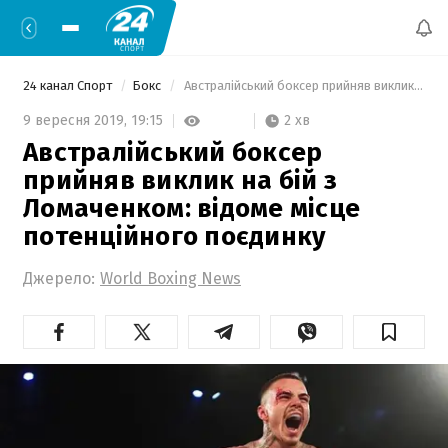
24 канал Спорт
Бокс
 Австралійський боксер прийняв виклик на бій з Ломаченком: відоме місце потенційного поєдинку 
2 хв
9 вересня 2019,
19:15
Австралійський боксер
прийняв виклик на бій з
Ломаченком: відоме місце
потенційного поєдинку
Джерело:
World Boxing News