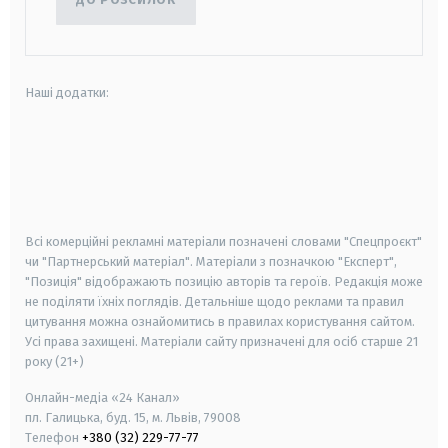
Наші додатки:
android
apple
smart tv
samsung smart tv
Всі комерційні рекламні матеріали позначені словами "Спецпроєкт"
чи "Партнерський матеріал". Матеріали з позначкою "Експерт",
"Позиція" відображають позицію авторів та героїв. Редакція може
не поділяти їхніх поглядів. Детальніше щодо реклами та правил
цитування можна ознайомитись в правилах користування сайтом.
Усі права захищені.
Матеріали сайту призначені для осіб старше
21
року (21+)
Онлайн-медіа «24 Канал»
пл. Галицька, буд. 15, м. Львів, 79008
Телефон
+380 (32) 229-77-77