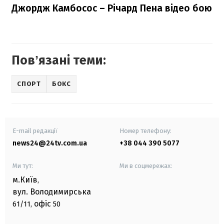
Джордж Камбосос – Річард Пена відео бою
Повʼязані теми:
СПОРТ
БОКС
E-mail редакції
Номер телефону:
news24@24tv.com.ua
+38 044 390 5077
Ми тут:
Ми в соцмережах:
м.Київ
,
вул. Володимирська
офіс
61/11,
50