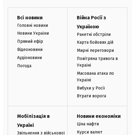
Всі новини
Війна Росії з
Головні новини
Україною
Новини України
Ракетні обстріли
Прямий ефір
Карта бойових дій
Відеоновини
Мирні переговори
Аудіоновини
Повітряна тривога в
Україні
Погода
Масована атака по
Україні
Вибухи у Росії
Втрати ворога
Мобілізація в
Новини економіки
Ціна нафти
Україні
Курси валют
Звільнення з військової