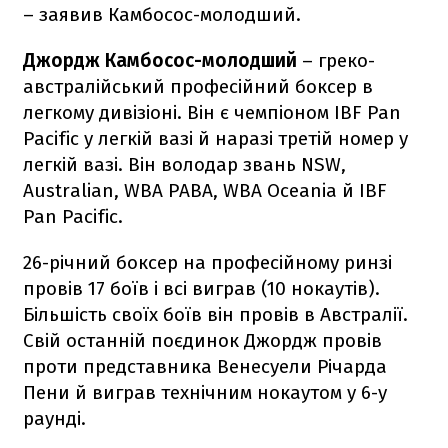
– заявив Камбосос-молодший.
Джордж Камбосос-молодший
– греко-
австралійський професійний боксер в
легкому дивізіоні. Він є чемпіоном IBF Pan
Pacific у легкій вазі й наразі третій номер у
легкій вазі. Він володар звань NSW,
Australian, WBA PABA, WBA Oceania й IBF
Pan Pacific.
26-річний боксер на професійному ринзі
провів 17 боїв і всі виграв (10 нокаутів).
Більшість своїх боїв він провів в Австралії.
Свій останній поєдинок Джордж провів
проти представника Венесуели Річарда
Пени й виграв технічним нокаутом у 6-у
раунді.