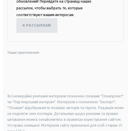
обновлений! Перейдите на страницу наших
рассылок, чтобы выбрать те, которые
соответствуют вашим интересам.
К РАССЫЛКАМ
Наши приложения:
android
apple
smart tv
samsung smart tv
Всі комерційні рекламні матеріали позначені словами "Спецпроєкт"
чи "Партнерський матеріал". Матеріали з позначкою "Експерт",
"Позиція" відображають позицію авторів та героїв. Редакція може
не поділяти їхніх поглядів. Детальніше щодо реклами та правил
цитування можна ознайомитись в правилах користування сайтом.
Усі права захищені.
Матеріали сайту призначені для осіб старше
21