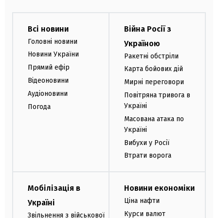
Всі новини
Війна Росії з
Головні новини
Україною
Новини України
Ракетні обстріли
Прямий ефір
Карта бойових дій
Відеоновини
Мирні переговори
Аудіоновини
Повітряна тривога в
Україні
Погода
Масована атака по
Україні
Вибухи у Росії
Втрати ворога
Мобілізація в
Новини економіки
Ціна нафти
Україні
Курси валют
Звільнення з військової