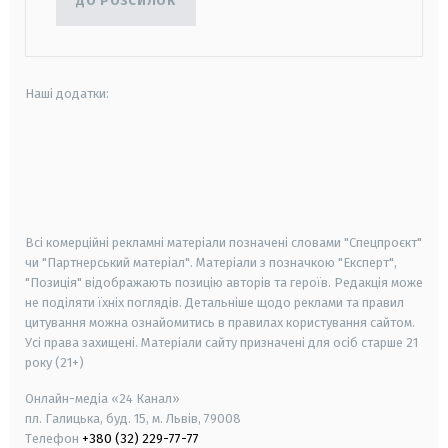
ДО РОЗСИЛОК
Наші додатки:
android
apple
smart tv
samsung smart tv
Всі комерційні рекламні матеріали позначені словами "Спецпроєкт"
чи "Партнерський матеріал". Матеріали з позначкою "Експерт",
"Позиція" відображають позицію авторів та героїв. Редакція може
не поділяти їхніх поглядів. Детальніше щодо реклами та правил
цитування можна ознайомитись в правилах користування сайтом.
Усі права захищені.
Матеріали сайту призначені для осіб старше
21
року (21+)
Онлайн-медіа «24 Канал»
пл. Галицька, буд. 15, м. Львів, 79008
Телефон
+380 (32) 229-77-77