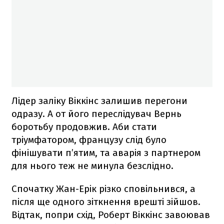
Лідер заліку Віккінс залишив перегони
одразу. А от його переслідувач Вернь
боротьбу продовжив. Аби стати
тріумфатором, французу слід було
фінішувати п’ятим, та аварія з партнером
для нього теж не минула безслідно.
Спочатку Жан-Ерік різко сповільнився, а
після ще одного зіткнення врешті зійшов.
Відтак, попри схід, Роберт Віккінс завоював