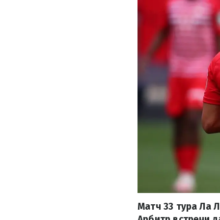
Матч 33 тура Ла 
Арбитр встречи д