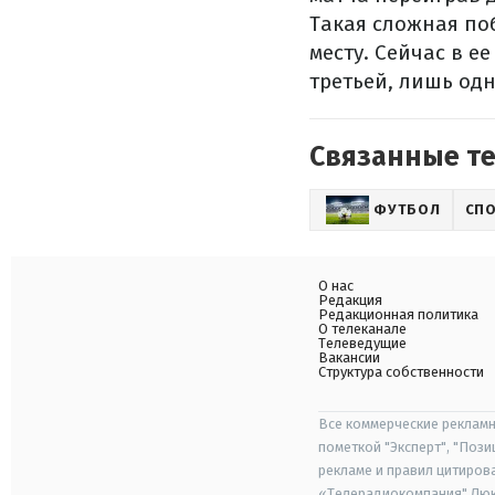
Такая сложная по
месту. Сейчас в е
третьей, лишь од
Связанные т
ФУТБОЛ
СП
О нас
Редакция
Редакционная политика
О телеканале
Телеведущие
Вакансии
Структура собственности
Все коммерческие рекламн
пометкой "Эксперт", "Поз
рекламе и правил цитиров
«Телерадиокомпания" Люкс