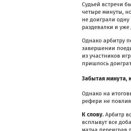
Судьей встречи б
четыре минуты, н
не доиграли одну 
раздевалки и уже 
Однако арбитру п
завершении поедин
из участников игр
пришлось доиграт
Забытая минута, 
Однако на итогов
рефери не повлиял
К слову.
Арбитр в
всплывут все доб
матча переиграв 