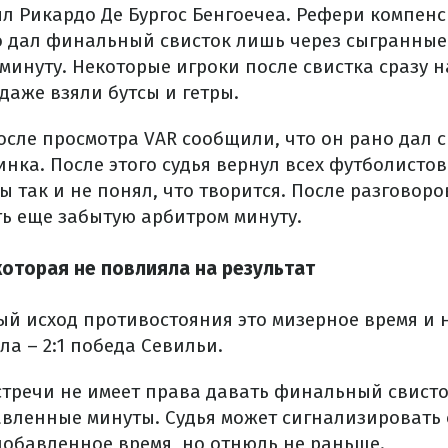
ыл Рикардо Де Бургос Бенгоечеа. Рефери компенс
о дал финальный свисток лишь через сыгранные
минуту. Некоторые игроки после свистка сразу 
даже взяли бутсы и гетры.
осле просмотра VAR сообщили, что он рано дал с
ка. После этого судья вернул всех футболистов
ы так и не понял, что творится. После разговор
ь еще забытую арбитром минуту.
которая не повлияла на результат
ый исход противостояния это мизерное время и
а – 2:1 победа Севильи.
стречи не имеет права давать финальный свисто
авленные минуты. Судья может сигнализировать
добавленное время, но отнюдь не раньше.