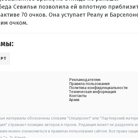
беда Севильи позволила ей вплотную приблизит
е активе 70 очков. Она уступает Реалу и Барселон
ним очком.
емы:
ОРТ
Рекламодателям
Правила пользования
Политика конфиденциальности
Техническая информация
Контакты
Архив
ые материалы обозначены словами "Спецпроект" или "Партнерский матери
иция" отражают позицию авторов и героев. Редакция может не разделять и
ания можно ознакомиться в правилах пользования сайтом. Все права защ
 "», 24 Канал.