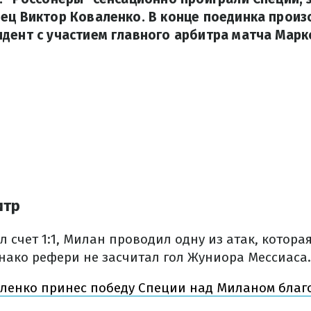
ец Виктор Коваленко. В конце поединка прои
дент с участием главного арбитра матча Марк
итр
л счет 1:1, Милан проводил одну из атак, котора
днако рефери не засчитал гол Жуниора Мессиаса.
ленко принес победу Специи над Миланом благо