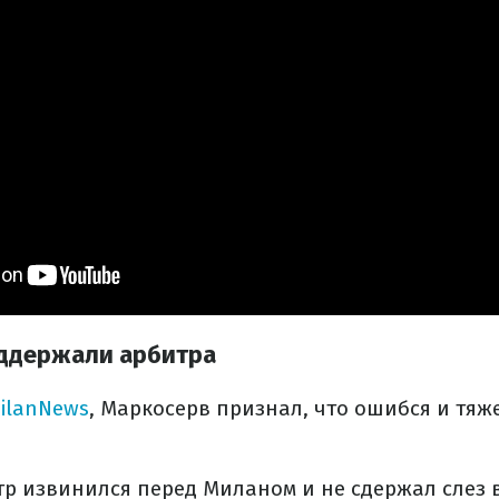
ддержали арбитра
ilanNews
, Маркосерв признал, что ошибся и тя
тр извинился перед Миланом и не сдержал слез в