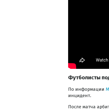
Футболисты по
По информации
M
инцидент.
После матча арби