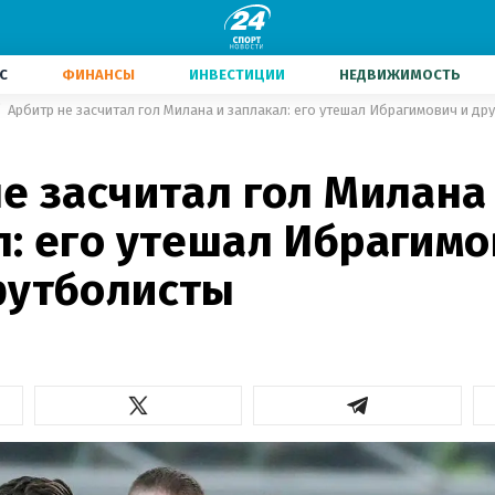
С
ФИНАНСЫ
ИНВЕСТИЦИИ
НЕДВИЖИМОСТЬ
Арбитр не засчитал гол Милана и заплакал: его утешал Ибрагимович и д
е засчитал гол Милана
: его утешал Ибрагимо
футболисты