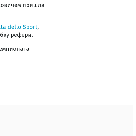
имовичем пришла
ta dello Sport
,
бку рефери.
чемпионата