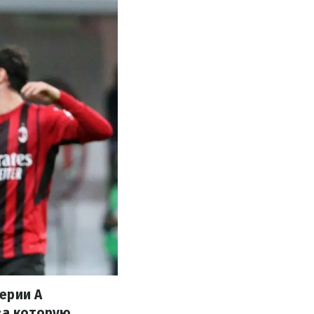
ерии А
за которую