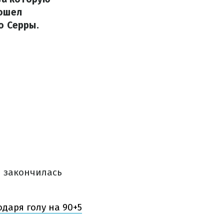
зошел
о Серры.
я закончилась
даря голу на 90+5