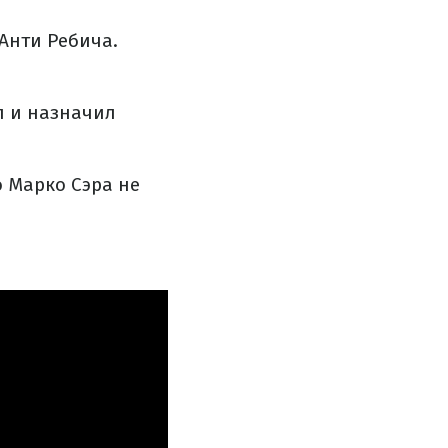
Анти Ребича.
л и назначил
 Марко Сэра не