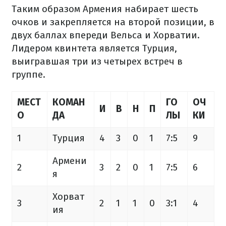
Таким образом Армения набирает шесть
очков и закрепляется на второй позиции, в
двух баллах впереди Вельса и Хорватии.
Лидером квинтета является Турция,
выигравшая три из четырех встреч в
группе.
МЕСТ
КОМАН
ГО
ОЧ
И
В
Н
П
О
ДА
ЛЫ
КИ
1
Турция
4
3
0
1
7:5
9
Армени
2
3
2
0
1
7:5
6
я
Хорват
3
2
1
1
0
3:1
4
ия