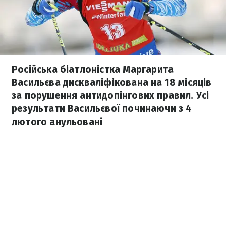
Російська біатлоністка Маргарита
Васильєва дискваліфікована на 18 місяців
за порушення антидопінгових правил. Усі
результати Васильєвої починаючи з 4
лютого анульовані