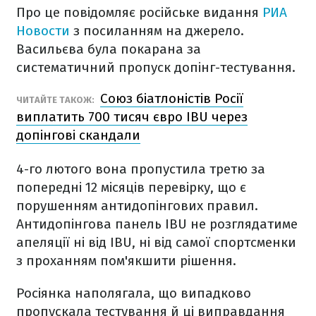
Про це повідомляє російське видання
РИА
Новости
з посиланням на джерело.
Васильєва була покарана за
систематичний пропуск допінг-тестування.
Союз біатлоністів Росії
ЧИТАЙТЕ ТАКОЖ:
виплатить 700 тисяч євро IBU через
допінгові скандали
4-го лютого вона пропустила третю за
попередні 12 місяців перевірку, що є
порушенням антидопінгових правил.
Антидопінгова панель IBU не розглядатиме
апеляції ні від IBU, ні від самої спортсменки
з проханням пом'якшити рішення.
Росіянка наполягала, що випадково
пропускала тестування й ці виправдання