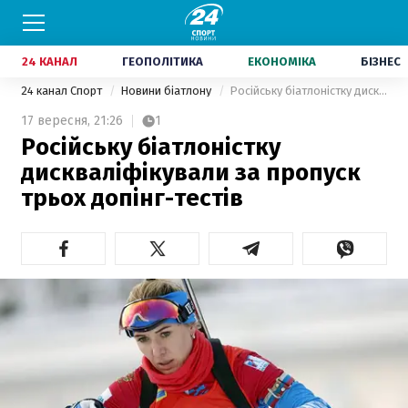
24 КАНАЛ
ГЕОПОЛІТИКА
ЕКОНОМІКА
БІЗНЕС
24 канал Спорт
Новини біатлону
Російську біатлоністку дискваліфікували за пропуск трьох допінг-тестів
17 вересня,
21:26
1
Російську біатлоністку
дискваліфікували за пропуск
трьох допінг-тестів