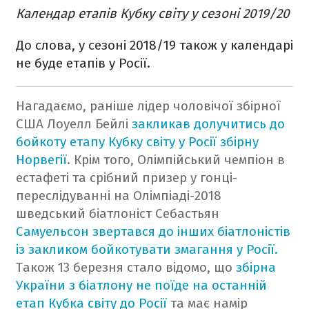
Календар етапів Кубку світу у сезоні 2019/20
До слова, у сезоні 2018/19 також у календарі
не буде етапів у Росії.
Нагадаємо, раніше лідер чоловічої збірної
США Лоуелл Бейлі
закликав долучитись до
бойкоту етапу Кубку світу у Росії збірну
Норвегії
. Крім того, Олімпійський чемпіон в
естафеті та срібний призер у гонці-
переслідуванні на Олімпіаді-2018
шведський біатлоніст Себастьян
Самуельсон звертався до інших біатлоністів
із закликом бойкотувати
змагання у Росії.
Також 13 березня стало відомо, що
збірна
України з біатлону
не поїде на останній
етап Кубка світу до Росії
та має намір