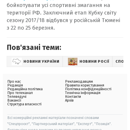
бойкотувати усі спортивні змагання на
території РФ.
Заключний етап Кубку світу
сезону 2017/18 відбувся у російській Тюмені
з 22 по 25 березня.
Пов'язані теми:
НОВИНИ УКРАЇНИ
НОВИНИ РОСІЇ
СПОРТ
Про нас
Рекламодавцям
Редакція
Правила користування
Редакційна політика
Політика конфіденційності
Про телеканал
Технічна інформація
Телеведучі
Контакти
Вакансії
Архів
Структура власності
Всі комерційні рекламні матеріали позначені словами
"Спецпроєкт", "Партнерський матеріал", "Експерт", "Позиція".
Детальніше щодо реклами та правил цитування можна