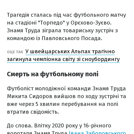
Трагедія сталась під час футбольного матчу
на стадіоні "Торпедо" у Орєхово-Зуєво.
Знамя Труда зіграла товариську зустріч з
командою із Павловського Посада.
У швейцарських Альпах трагічно
ОЦЕ ТАК
загинула чемпіонка світу зі сноубордингу
Смерть на футбольному полі
Футболіст молодіжної команди Знамя Труда
Микита Сидоров вийшов по ходу зустрічі та
вже через 5 хвилин перебування на полі
втратив свідомість.
До слова. Влітку 2020 року у 16-річного
воротаря Знамя Труда
Івана Заборовського