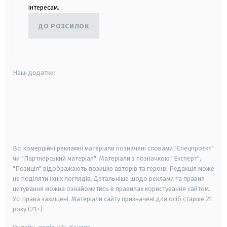
інтересам.
ДО РОЗСИЛОК
Наші додатки:
android
apple
smart tv
samsung smart tv
Всі комерційні рекламні матеріали позначені словами "Спецпроєкт"
чи "Партнерський матеріал". Матеріали з позначкою "Експерт",
"Позиція" відображають позицію авторів та героїв. Редакція може
не поділяти їхніх поглядів. Детальніше щодо реклами та правил
цитування можна ознайомитись в правилах користування сайтом.
Усі права захищені.
Матеріали сайту призначені для осіб старше
21
року (21+)