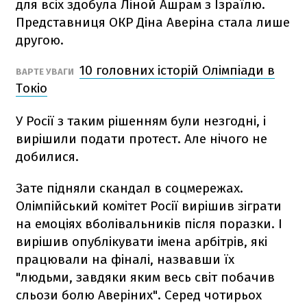
для всіх здобула Ліной Ашрам з Ізраїлю.
Представниця ОКР Діна Аверіна стала лише
другою.
10 головних історій Олімпіади в
ВАРТЕ УВАГИ
Токіо
У Росії з таким рішенням були незгодні, і
вирішили подати протест. Але нічого не
добилися.
Зате підняли скандал в соцмережах.
Олімпійський комітет Росії вирішив зіграти
на емоціях вболівальників після поразки. І
вирішив опублікувати імена арбітрів, які
працювали на фіналі, назвавши їх
"людьми, завдяки яким весь світ побачив
сльози болю Аверіних". Серед чотирьох