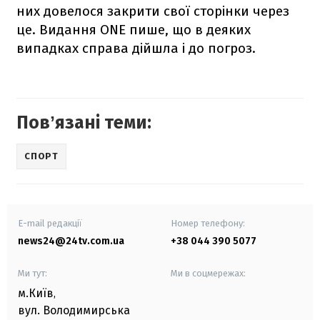
них довелося закрити свої сторінки через
це. Видання ONE пише, що в деяких
випадках справа дійшла і до погроз.
Повʼязані теми:
СПОРТ
E-mail редакції
Номер телефону:
news24@24tv.com.ua
+38 044 390 5077
Ми тут:
Ми в соцмережах:
м.Київ
,
вул. Володимирська