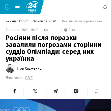
24 канал Спорт
Олімпіада-2020
 Росіяни після поразки завалили погрозами сторінки суддів Олімпіади: серед них українка 
2 хв
9 серпня 2021,
18:44
Росіяни після поразки
завалили погрозами сторінки
суддів Олімпіади: серед них
українка
Ігор Саджениця
Джерело:
ONE