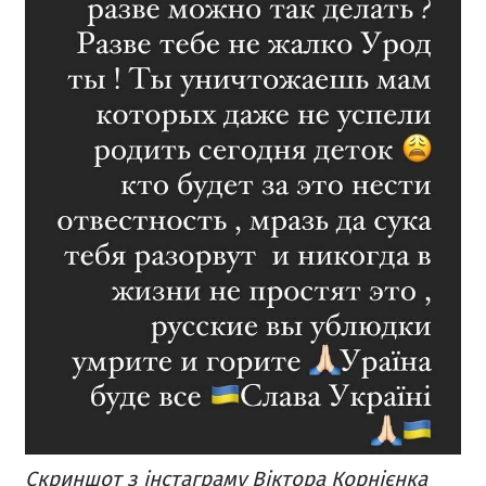
Скриншот з інстаграму Віктора Корнієнка