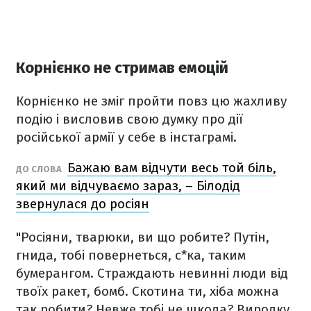
Корнієнко не стримав емоцій
Корнієнко не зміг пройти повз цю жахливу
подію і висловив свою думку про дії
російської армії у себе в інстаграмі.
Бажаю вам відчути весь той біль,
ДО СЛОВА
який ми відчуваємо зараз, – Білодід
звернулася до росіян
"Росіяни, тварюки, ви що робите? Путін,
гнида, тобі повернеться, с*ка, таким
бумерангом. Страждають невинні люди від
твоїх ракет, бомб. Скотина ти, хіба можна
так робити? Невже тобі не шкода? Виродку.