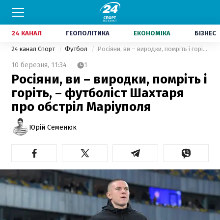
24 КАНАЛ
ГЕОПОЛІТИКА
ЕКОНОМІКА
БІЗНЕС
24 канал Спорт
Футбол
Росіяни, ви – виродки, помріть і горіть, – футболіст Шахтаря про обстріл Маріуполя
10 березня,
11:34
1
Росіяни, ви – виродки, помріть і
горіть, – футболіст Шахтаря
про обстріл Маріуполя
Юрій Семенюк