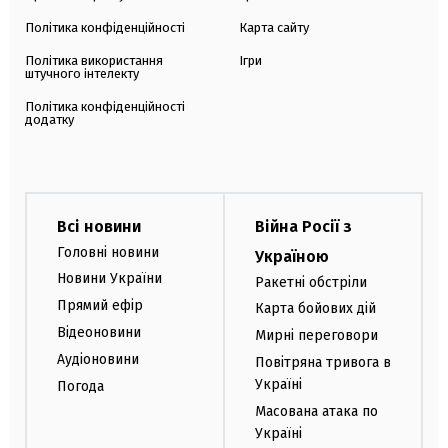
Політика конфіденційності
Карта сайту
Політика використання
Ігри
штучного інтелекту
Політика конфіденційності
додатку
Всі новини
Війна Росії з
Головні новини
Україною
Новини України
Ракетні обстріли
Прямий ефір
Карта бойових дій
Відеоновини
Мирні переговори
Аудіоновини
Повітряна тривога в
Україні
Погода
Масована атака по
Україні