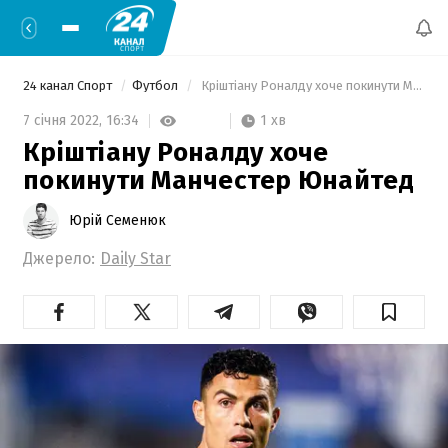
24 канал Спорт
Футбол
 Кріштіану Роналду хоче покинути Манчестер Юнайтед 
1 хв
7 січня 2022,
16:34
Кріштіану Роналду хоче
покинути Манчестер Юнайтед
Юрій Семенюк
Джерело:
Daily Star