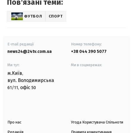
Повʼязані теми:
ФУТБОЛ
СПОРТ
E-mail редакції
Номер телефону:
news24@24tv.com.ua
+38 044 390 5077
Ми тут:
Ми в соцмережах:
м.Київ
,
вул. Володимирська
офіс
61/11,
50
Про нас
Угода Користувача Спільноти
Редакція
Правила коментування