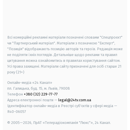
android
apple
smart tv
samsung smart tv
Всі комерційні рекламні матеріали позначені словами "Спецпроєкт"
чи "Партнерський матеріал". Матеріали з позначкою "Експерт",
"Позиція" відображають позицію авторів та героїв. Редакція може
не поділяти їхніх поглядів. Детальніше щодо реклами та правил
цитування можна ознайомитись в правилах користування сайтом.
Усі права захищені.
Матеріали сайту призначені для осіб старше
21
року (21+)
Онлайн-медіа «24 Канал»
пл. Галицька, буд. 15, м. Львів, 79008
Телефон
+380 (32) 229-77-77
Адреса електронної пошти —
legal@24tv.com.ua
Ідентифікатор онлайн-медіа в Реєстрі суб'єктів у сфері медіа —
R40-06057
© 2005—2026,
ПрАТ «Телерадіокомпанія "Люкс"», 24 Канал.