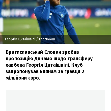
Георгій Цитаішвілі
/ Footboom
Братиславський Слован зробив
пропозицію Динамо щодо трансферу
хавбека Георгія Цитаішвілі. Клуб
запропонував киянам за гравця 2
мільйони євро.