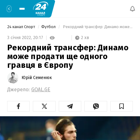
24 канал Спорт
Футбол
 Рекордний трансфер: Динамо може продати ще одного гравця в Європу 
2 хв
3 січня 2022,
20:17
Рекордний трансфер: Динамо
може продати ще одного
гравця в Європу
Юрій Семенюк
Джерело:
GOAL.GE