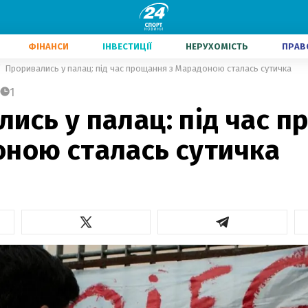
ФІНАНСИ
ІНВЕСТИЦІЇ
НЕРУХОМІСТЬ
ПРАВ
Проривались у палац: під час прощання з Марадоною сталась сутичка
1
ись у палац: під час 
оною сталась сутичка