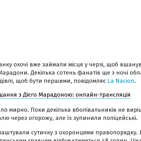
анку охочі вже займали місця у черзі, щоб вшану
Марадони. Декілька сотень фанатів ще з ночі об
дівлі, щоб бути першими, повідомляє
La Nacion
.
ання з Дієго Марадоною: онлайн-трансляція
ло мирно. Поки декілька вболівальників не вир
влю через огорожу, але їх зупинили поліцейські.
влаштували сутичку з охоронцями правопорядку. 
инським гравцем відбуватиметься 48 годин. Ціка