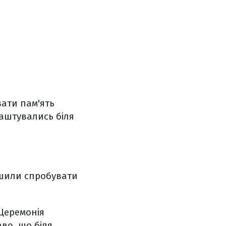
вати пам'ять
лаштувались біля
ішили спробувати
Церемонія
во, що біля