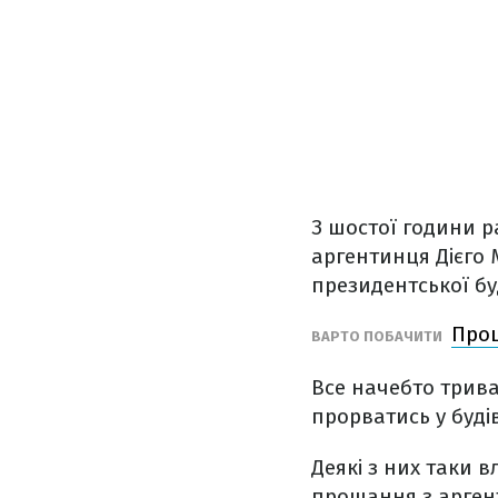
З шостої години р
аргентинця Дієго 
президентської бу
Прощ
ВАРТО ПОБАЧИТИ
Все начебто трива
прорватись у буді
Деякі з них таки 
прощання з аргент