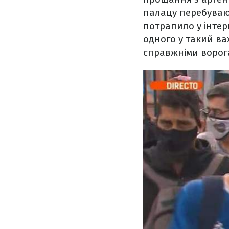
палацу перебувают
потрапило у інтер
одного у такий в
справжніми ворога