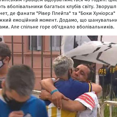
ь вболівальники багатьох клубів світу. Зворуш
нет, де фанати "Рівер Плейта" та "Боки Хуніорса
ажкий емоційний момент. Додамо, що шанувальни
ми. Але спільне горе об'єднало вболівальників.