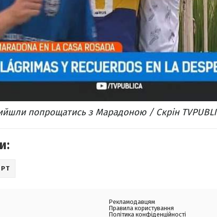
ийшли попрощатись з Марадоною / Скрін TVPUBL
и:
ОРТ
Рекламодавцям
Правила користування
Політика конфіденційності