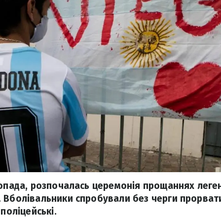
топада, розпочалась церемонія прощаннях лег
 Вболівальники спробували без черги прорвати
 поліцейські.