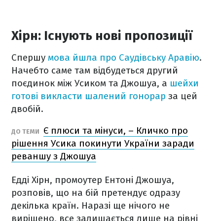
Хірн: Існують нові пропозиції
Спершу
мова йшла про Саудівську Аравію
.
Начебто саме там відбудеться другий
поєдинок між Усиком та Джошуа, а
шейхи
готові викласти шалений гонорар
за цей
двобій.
Є плюси та мінуси, – Кличко про
ДО ТЕМИ
рішення Усика покинути України заради
реваншу з Джошуа
Едді Хірн, промоутер Ентоні Джошуа,
розповів, що на бій претендує одразу
декілька країн. Наразі ще нічого не
вирішено, все залишається лише на рівні