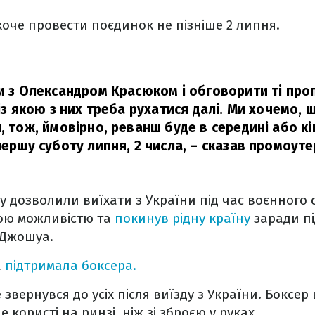
оче провести поєдинок не пізніше 2 липня.
и з Олександром Красюком і обговорити ті пропо
 із якою з них треба рухатися далі. Ми хочемо, 
, тож, ймовірно, реванш буде в середині або кін
першу суботу липня, 2 числа,
– сказав промоуте
 дозволили виїхати з України під час воєнного 
ою можливістю та
покинув рідну країну
заради пі
 Джошуа.
а
підтримала боксера.
звернувся до усіх після виїзду з України. Боксер
 користі на ринзі, ніж зі зброєю у руках.