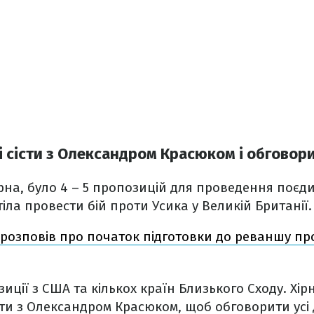
і сісти з Олександром Красюком і обговори
ірна, було 4 – 5 пропозицій для проведення поєд
іла провести бій проти Усика у Великій Британії.
 розповів про початок підготовки до реваншу п
иції з США та кількох країн Близького Сходу. Хір
и з Олександром Красюком, щоб обговорити усі 