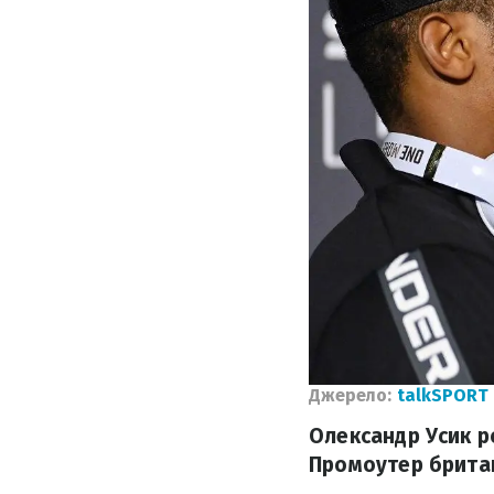
Джерело:
talkSPORT
Олександр Усик р
Промоутер британ