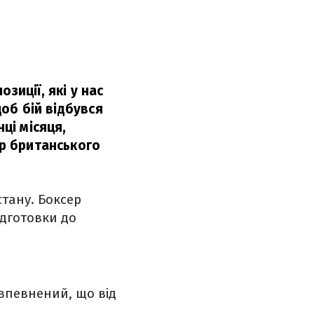
зиції, які у нас
щоб бій відбувся
ці місяця,
р британського
стану. Боксер
дготовки до
 впевнений, що від