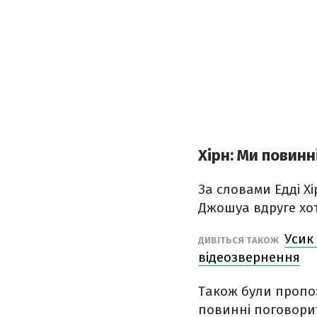
Хірн: Ми повинн
За словами Едді Х
Джошуа вдруге хот
Усик
ДИВІТЬСЯ ТАКОЖ
відеозвернення
Також були пропоз
повинні поговорит