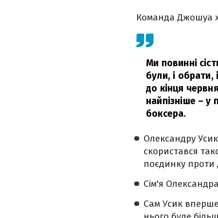
Команда Джошуа х
Ми повинні сіст
були, і обрати,
до кінця червня
найпізніше – у 
боксера.
Олександру Усику
скористався так
поєдинку проти
Сім'я Олександр
Сам Усик вперше 
нього буде більше