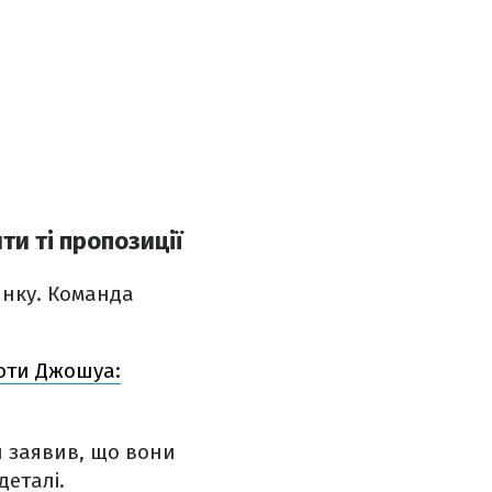
ти ті пропозиції
инку. Команда
роти Джошуа:
н заявив, що вони
деталі.