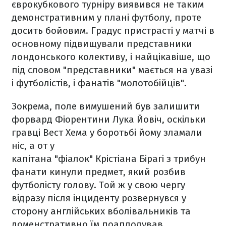
єврокубкового турніру виявився не таким
демонстративним у плані футболу, проте
досить бойовим. Градус пристрасті у матчі в
основному підвищували представники
лондонського колективу, і найцікавіше, що
під словом "представники" мається на увазі
і футболістів, і фанатів "молотобійців".
Зокрема, поле вимушений був залишити
форвард Фіорентини Лука Йовіч, оскільки
гравці Вест Хема у боротьбі йому зламали
ніс, а от у
капітана "фіалок" Крістіана Бірагі з трибун
фанати кинули предмет, який розбив
футболісту голову. Той ж у свою чергу
відразу після інциденту розвернувся у
сторону англійських вболівальників та
доменстративно їм поаплодував.