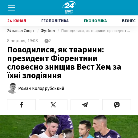
24 КАНАЛ
ГЕОПОЛІТИКА
ЕКОНОМІКА
БІЗНЕС
24 канал Спорт
Футбол
Поводилися, як тварини: президент Фіорентини словесно знищив Вест Хем за їхні злодіяння
8 червня,
19:08
2
Поводилися, як тварини:
президент Фіорентини
словесно знищив Вест Хем за
їхні злодіяння
Роман Колодрубський