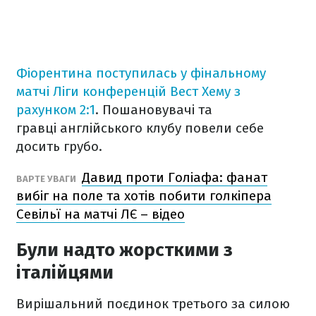
Фіорентина поступилась у фінальному
матчі Ліги конференцій Вест Хему з
рахунком 2:1
. Пошановувачі та
гравці англійського клубу повели себе
досить грубо.
Давид проти Голіафа: фанат
ВАРТЕ УВАГИ
вибіг на поле та хотів побити голкіпера
Севільї на матчі ЛЄ – відео
Були надто жорсткими з
італійцями
Вирішальний поєдинок третього за силою