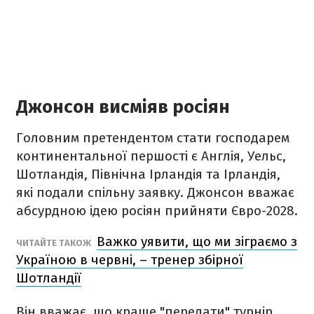
Джонсон висміяв росіян
Головним претендентом стати господарем
континентальної першості є Англія, Уельс,
Шотландія, Північна Ірландія та Ірландія,
які подали спільну заявку. Джонсон вважає
абсурдною ідею росіян прийняти Євро-2028.
Важко уявити, що ми зіграємо з
ЧИТАЙТЕ ТАКОЖ
Україною в червні, – тренер збірної
Шотландії
Він вважає, що краще "передати" турнір