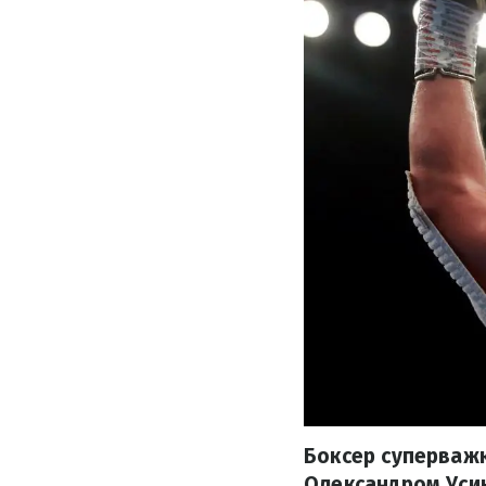
Боксер суперважко
Олександром Усик