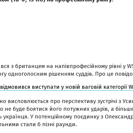
вся з британцем на напівпрофесійному рівні у WSB
огу одноголосним рішенням суддів. Про це повід
 відмовився виступати у новій ваговій категорії 
о висловлюється про перспективу зустрічі з Уси
о не буде боятися його потужних ударів, а біль
ь українця. У потенційному поєдинку з Олександр
ьними стали б пізні раунди.