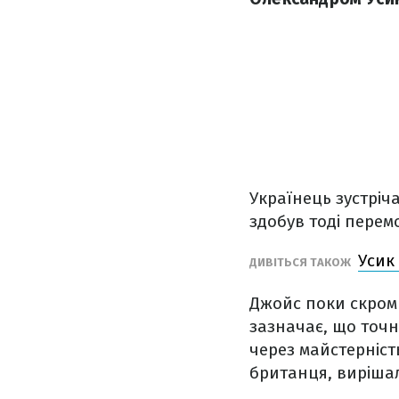
Українець зустріча
здобув тоді перем
Усик
ДИВІТЬСЯ ТАКОЖ
Джойс поки скромн
зазначає, що точн
через майстерніст
британця, вирішал