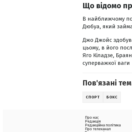
Що відомо п
В найближчому поє
Дюбуа, який займа
Джо Джойс здобув 
цьому, в його пос
Яго Кіладзе, Брая
суперважкої ваги в
Пов'язані тем
СПОРТ
БОКС
Про нас
Редакція
Редакційна політика
Про телеканал