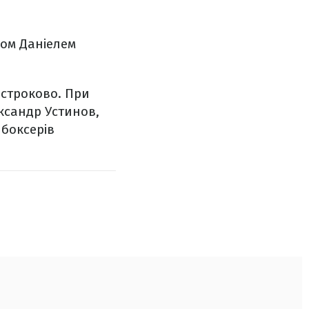
ком Даніелем
остроково. При
ександр Устинов,
 боксерів