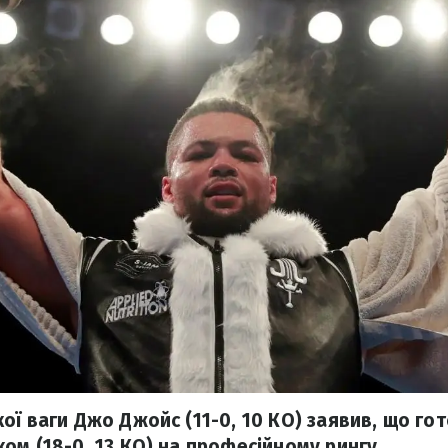
ї ваги Джо Джойс (11-0, 10 КО) заявив, що гот
ом (18-0, 13 КО) на професійному рингу.