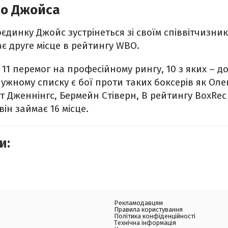
ро Джойса
динку Джойс зустрінеться зі своїм співвітчизни
є друге місце в рейтингу WBO.
11 перемог на професійному рингу, 10 з яких – д
лужному списку є бої проти таких боксерів як Ол
нт Дженнінгс, Бермейн Стіверн, В рейтингу BoxRec
ін займає 16 місце.
и:
Рекламодавцям
Правила користування
Політика конфіденційності
Технічна інформація