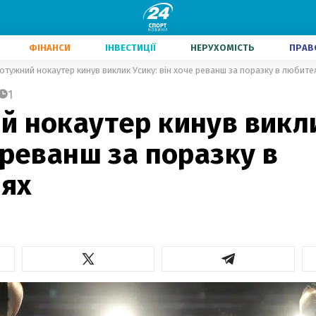
ФІНАНСИ
ІНВЕСТИЦІЇ
НЕРУХОМІСТЬ
ПРАВ
отужний нокаутер кинув виклик Усику: він хоче реванш за поразку в любите
1
й нокаутер кинув викли
 реванш за поразку в
ях