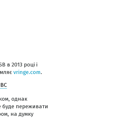
 в 2013 році і
омляє
vringe.com
.
WBC
ком, однак
ше буде переживати
ом, на думку