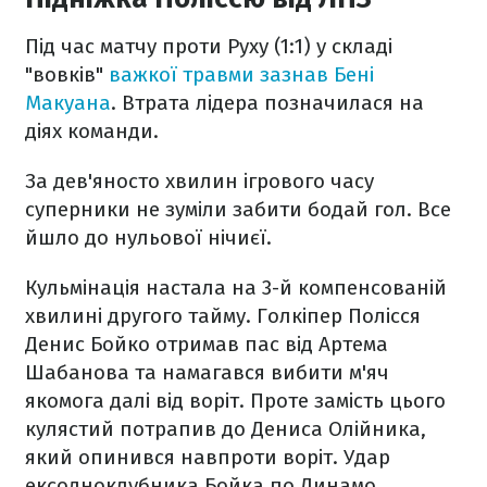
Під час матчу проти Руху (1:1) у складі
"вовків"
важкої травми зазнав Бені
Макуана
. Втрата лідера позначилася на
діях команди.
За дев'яносто хвилин ігрового часу
суперники не зуміли забити бодай гол. Все
йшло до нульової нічиєї.
Кульмінація настала на 3-й компенсованій
хвилині другого тайму. Голкіпер Полісся
Денис Бойко отримав пас від Артема
Шабанова та намагався вибити м'яч
якомога далі від воріт. Проте замість цього
кулястий потрапив до Дениса Олійника,
який опинився навпроти воріт. Удар
ексодноклубника Бойка по Динамо