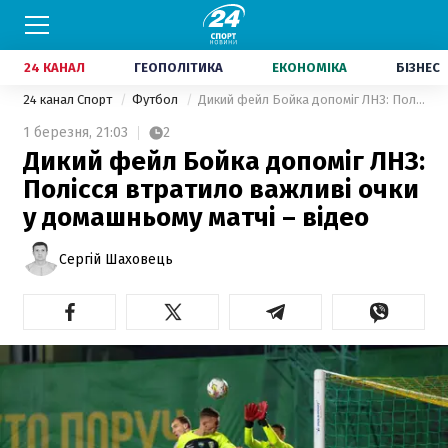
24 КАНАЛ
ГЕОПОЛІТИКА
ЕКОНОМІКА
БІЗНЕС
24 канал Спорт
Футбол
Дикий фейл Бойка допоміг ЛНЗ: Полісся втратило важливі очки у домашньому матчі – відео
1 березня,
21:03
2
Дикий фейл Бойка допоміг ЛНЗ:
Полісся втратило важливі очки
у домашньому матчі – відео
Сергій Шаховець