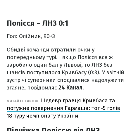
Полісся – ЛНЗ 0:1
Гол: Олійник, 90+3
Обидві команди втратили очки у
попередньому турі. І якщо Полісся все ж
заробило один бал у Львові, то ЛНЗ без
шансів поступилося Кривбасу (0:3). У звітній
зустрічі суперники сподівалися надолужити
згаяне, повідомляє
24 Канал
.
Шедевр гравця Кривбаса та
ЧИТАЙТЕ ТАКОЖ
потужне повернення Гармаша: топ-5 голів
18 туру чемпіонату України
Підніжка Поліссю від ЛНЗ