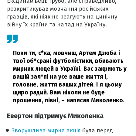
Ексдинамівець грубо, але справедливо,
розкритикував мовчання російських
гравців, які ніяк не реагують на цинічну
війну їх країни та напад на Україну.
Поки ти, с*ка, мовчиш, Артем Дзюба і
твої об*срані футболістики, вбивають
мирних людей в Україні. Вас закриють у
вашій зал*пі на усе ваше життя і,
головне, життя ваших дітей. І я цьому
щиро радий. Вам ніколи не буде
прощення, півні,
– написав Миколенко.
Евертон підтримує Миколенка
Зворушлива мирна акція
була перед