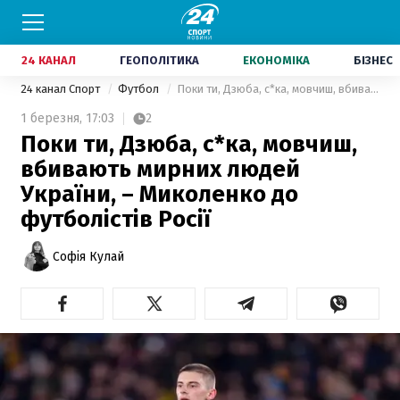
24 КАНАЛ
ГЕОПОЛІТИКА
ЕКОНОМІКА
БІЗНЕС
24 канал Спорт
Футбол
Поки ти, Дзюба, с*ка, мовчиш, вбивають мирних людей України, – Миколенко до футболістів Росії
1 березня,
17:03
2
Поки ти, Дзюба, с*ка, мовчиш,
вбивають мирних людей
України, – Миколенко до
футболістів Росії
Софія Кулай