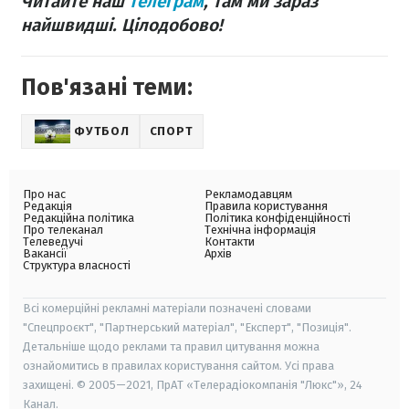
Читайте наш
телеграм
, там ми зараз
найшвидші. Цілодобово!
Пов'язані теми:
ФУТБОЛ
СПОРТ
Про нас
Рекламодавцям
Редакція
Правила користування
Редакційна політика
Політика конфіденційності
Про телеканал
Технічна інформація
Телеведучі
Контакти
Вакансії
Архів
Структура власності
Всі комерційні рекламні матеріали позначені словами
"Спецпроєкт", "Партнерський матеріал", "Експерт", "Позиція".
Детальніше щодо реклами та правил цитування можна
ознайомитись в правилах користування сайтом. Усі права
захищені. © 2005—2021, ПрАТ «Телерадіокомпанія "Люкс"», 24
Канал.