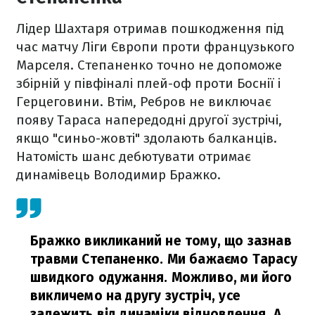
Лідер Шахтаря отримав пошкодження під
час матчу Ліги Європи проти французького
Марселя. Степаненко точно не допоможе
збірній у півфіналі плей-оф проти Боснії і
Герцеговини. Втім, Ребров не виключає
появу Тараса напередодні другої зустрічі,
якщо "синьо-жовті" здолають балканців.
Натомість шанс дебютувати отримає
динамівець Володимир Бражко.
Бражко викликаний не тому, що зазнав
травми Степаненко. Ми бажаємо Тарасу
швидкого одужання. Можливо, ми його
викличемо на другу зустріч, усе
залежить від динаміки відновлення. А