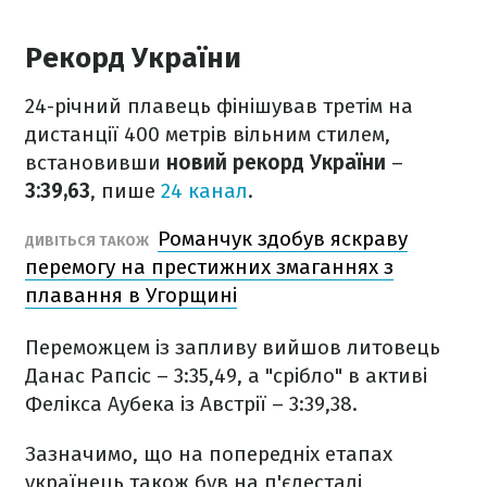
Рекорд України
24-річний плавець фінішував третім на
дистанції 400 метрів вільним стилем,
встановивши
новий рекорд України
–
3:39,63
, пише
24 канал
.
Романчук здобув яскраву
ДИВІТЬСЯ ТАКОЖ
перемогу на престижних змаганнях з
плавання в Угорщині
Переможцем із запливу вийшов литовець
Данас Рапсіс – 3:35,49, а "срібло" в активі
Фелікса Аубека із Австрії – 3:39,38.
Зазначимо, що на попередніх етапах
українець також був на п'єдесталі,