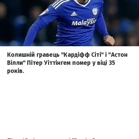
Колишній гравець "Кардіфф Сіті" і "Астон
Вілли" Пітер Уіттінгем помер у віці 35
років.