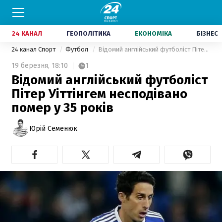
24 КАНАЛ
ГЕОПОЛІТИКА
ЕКОНОМІКА
БІЗНЕС
24 канал Спорт
Футбол
Відомий англійський футболіст Пітер Уіттінгем несподівано помер у 35 років
19 березня,
18:10
1
Відомий англійський футболіст
Пітер Уіттінгем несподівано
помер у 35 років
Юрій Семенюк