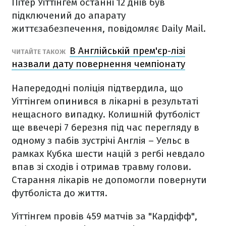
Пітер Уіттінгем останні 12 днів був
підключений до апарату
життєзабезпечення, повідомляє Daily Mail.
В Англійській прем'єр-лізі
ЧИТАЙТЕ ТАКОЖ
назвали дату повернення чемпіонату
Напередодні поліція підтвердила, що
Уіттінгем опинився в лікарні в результаті
нещасного випадку. Колишній футболіст
ще ввечері 7 березня під час перегляду в
одному з пабів зустрічі Англія – Уельс в
рамках Кубка шести націй з регбі невдало
впав зі сходів і отримав травму голови.
Старання лікарів не допомогли повернути
футболіста до життя.
Уіттінгем провів 459 матчів за "Кардіфф",