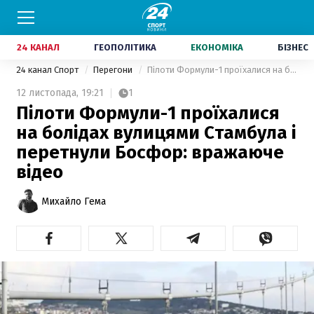
24 КАНАЛ
ГЕОПОЛІТИКА
ЕКОНОМІКА
БІЗНЕС
24 канал Спорт
Перегони
Пілоти Формули-1 проїхалися на болідах вулицями Стамбула і перетнули Босфор: вражаюче відео
12 листопада,
19:21
1
Пілоти Формули-1 проїхалися
на болідах вулицями Стамбула і
перетнули Босфор: вражаюче
відео
Михайло Гема