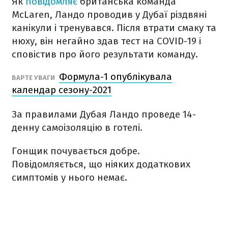
Як
повідомляє
британська команда
McLaren, Ландо проводив у Дубаї різдвяні
канікули і тренувався. Після втрати смаку та
нюху, він негайно здав тест на COVID-19 і
сповістив про його результати команду.
Формула-1 опублікувала
ВАРТЕ УВАГИ
календар сезону-2021
За правилами Дубая Ландо проведе 14-
денну самоізоляцію в готелі.
Гонщик почувається добре.
Повідомляється, що ніяких додаткових
симптомів у нього немає.