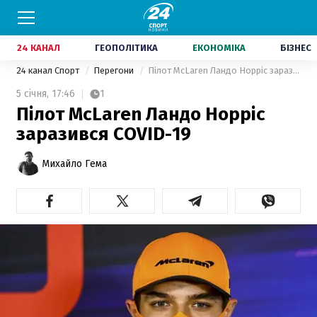
24 КАНАЛ
ГЕОПОЛІТИКА
ЕКОНОМІКА
БІЗНЕС
24 канал Спорт
Перегони
Пілот McLaren Ландо Норріс заразився COVID-19
5 січня,
17:46
1
Пілот McLaren Ландо Норріс
заразився COVID-19
Михайло Гема