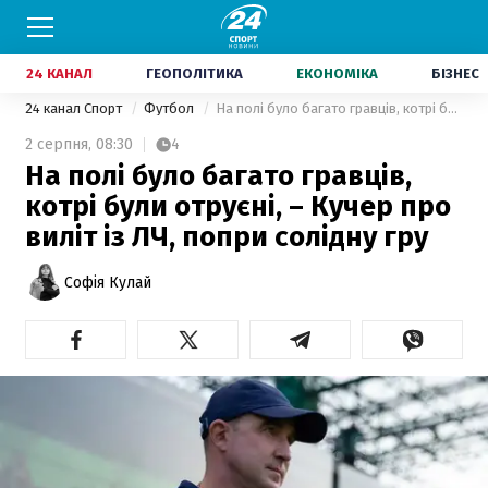
24 КАНАЛ
ГЕОПОЛІТИКА
ЕКОНОМІКА
БІЗНЕС
24 канал Спорт
Футбол
На полі було багато гравців, котрі були отруєні, – Кучер про виліт із ЛЧ, попри солідну гру
2 серпня,
08:30
4
На полі було багато гравців,
котрі були отруєні, – Кучер про
виліт із ЛЧ, попри солідну гру
Софія Кулай