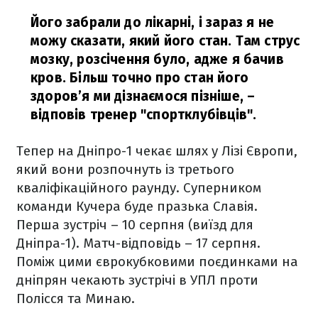
Його забрали до лікарні, і зараз я не
можу сказати, який його стан. Там струс
мозку, розсічення було, адже я бачив
кров. Більш точно про стан його
здоров’я ми дізнаємося пізніше,
–
відповів тренер "спортклубівців".
Тепер на Дніпро-1 чекає шлях у Лізі Європи,
який вони розпочнуть із третього
кваліфікаційного раунду. Суперником
команди Кучера буде празька Славія.
Перша зустріч – 10 серпня (виїзд для
Дніпра-1). Матч-відповідь – 17 серпня.
Поміж цими єврокубковими поєдинками на
дніпрян чекають зустрічі в УПЛ проти
Полісся та Минаю.