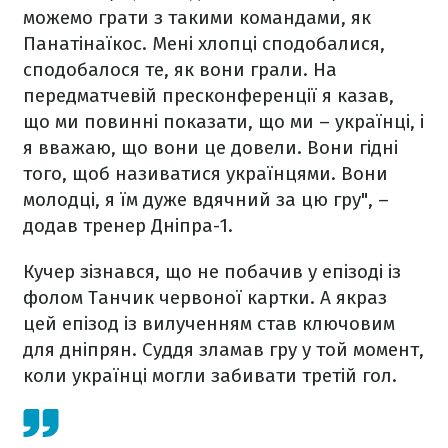
можемо грати з такими командами, як
Панатінаїкос. Мені хлопці сподобалися,
сподобалося те, як вони грали. На
передматчевій пресконференції я казав,
що ми повинні показати, що ми – українці, і
я вважаю, що вони це довели. Вони гідні
того, щоб називатися українцями. Вони
молодці, я їм дуже вдячний за цю гру", –
додав тренер Дніпра-1.
Кучер зізнався, що не побачив у епізоді із
фолом Танчик червоної картки. А якраз
цей епізод із вилученням став ключовим
для дніпрян. Суддя зламав гру у той момент,
коли українці могли забивати третій гол.