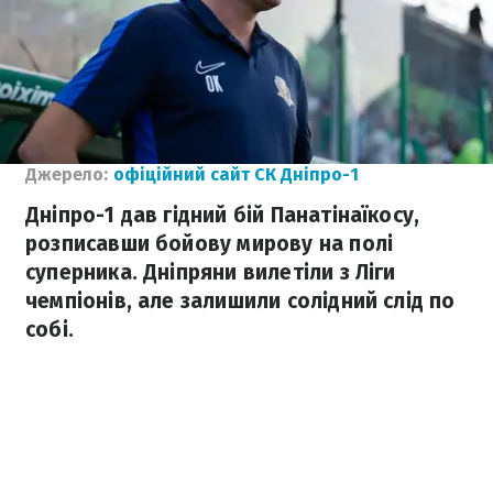
Джерело:
офіційний сайт СК Дніпро-1
Дніпро-1 дав гідний бій Панатінаїкосу,
розписавши бойову мирову на полі
суперника. Дніпряни вилетіли з Ліги
чемпіонів, але залишили солідний слід по
собі.