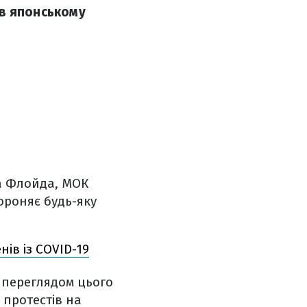
р в японському
жа Флойда, МОК
ороняє будь-яку
нів із COVID-19
я переглядом цього
 протестів на