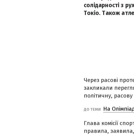
солідарності з ру
Токіо. Також атл
Через расові прот
закликали перегля
політичну, расову 
На Олімпіад
ДО ТЕМИ
Глава комісії спор
правила, заявила,