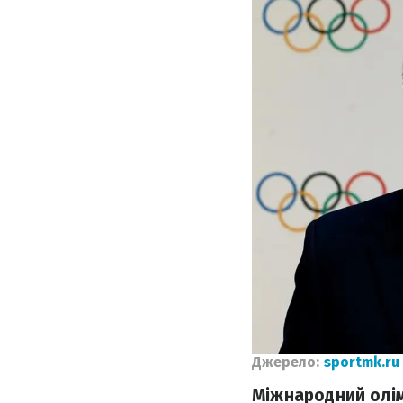
Джерело:
sportmk.ru
Міжнародний олім