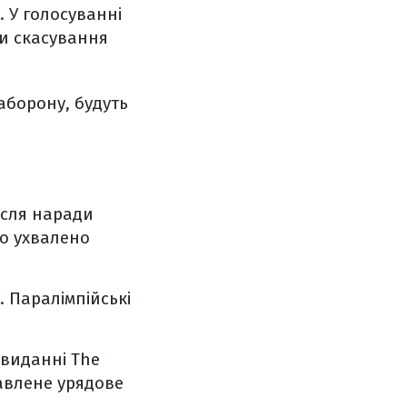
. У голосуванні
ли скасування
аборону, будуть
після наради
ло ухвалено
. Паралімпійські
 виданні The
авлене урядове