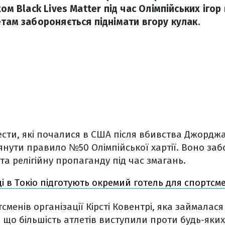
хом Black Lives Matter під час Олімпійських іго
етам забороняється піднімати вгору кулак.
ести, які почалися в США після вбивства Джорд
нути правило №50 Олімпійської хартії. Воно заб
та релігійну пропаганду під час змагань.
і в Токіо підготують окремий готель для спортсме
тсменів організації Кірсті Ковентрі, яка займалас
 що більшість атлетів виступили проти будь-яких