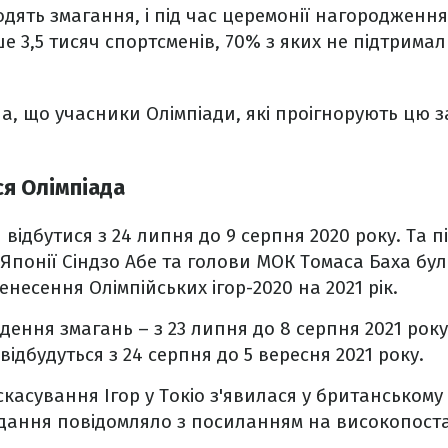
одять змагання, і під час церемонії нагородження
ше 3,5 тисяч спортсменів, 70% з яких не підтрима
а, що учасники Олімпіади, які проігнорують цю з
ся Олімпіада
и відбутися з 24 липня до 9 серпня 2020 року. Та 
 Японії Сіндзо Абе та голови МОК Томаса Баха бу
несення Олімпійських ігор-2020 на 2021 рік.
ення змагань – з 23 липня до 8 серпня 2021 року
 відбудуться з 24 серпня до 5 вересня 2021 року.
касування Ігор у Токіо з'явилася у британському
идання повідомляло з посиланням на високопост