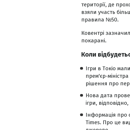
території, де прох
взяли участь біль
правила №50.
Ковентрі зазначил
покарані.
Коли відбудеть
Ігри в Токіо мал
прем'єр-міністра
рішення про пере
Нова дата провед
ігри, відповідно,
Інформація про с
Times. Про це в
джерело.