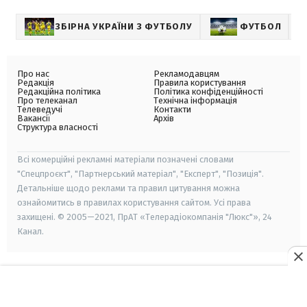
ЗБІРНА УКРАЇНИ З ФУТБОЛУ
ФУТБОЛ
С
Про нас
Рекламодавцям
Редакція
Правила користування
Редакційна політика
Політика конфіденційності
Про телеканал
Технічна інформація
Телеведучі
Контакти
Вакансії
Архів
Структура власності
Всі комерційні рекламні матеріали позначені словами
"Спецпроєкт", "Партнерський матеріал", "Експерт", "Позиція".
Детальніше щодо реклами та правил цитування можна
ознайомитись в правилах користування сайтом. Усі права
захищені. © 2005—2021, ПрАТ «Телерадіокомпанія "Люкс"», 24
Канал.