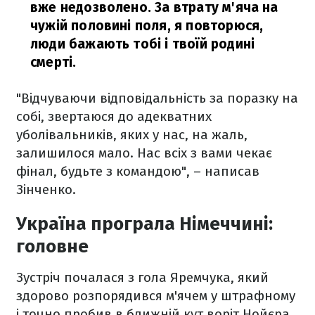
вже недозволено. За втрату м'яча на
чужій половині поля, я повторюся,
люди бажають тобі і твоїй родині
смерті.
"Відчуваючи відповідальність за поразку на
собі, звертаюся до адекватних
уболівальників, яких у нас, на жаль,
залишилося мало. Нас всіх з вами чекає
фінал, будьте з командою", – написав
Зінченко.
Україна програла Німеччині:
головне
Зустріч почалася з гола Яремчука, який
здорово розпорядився м'ячем у штрафному
і точно пробив в ближній кут воріт Нойєра.