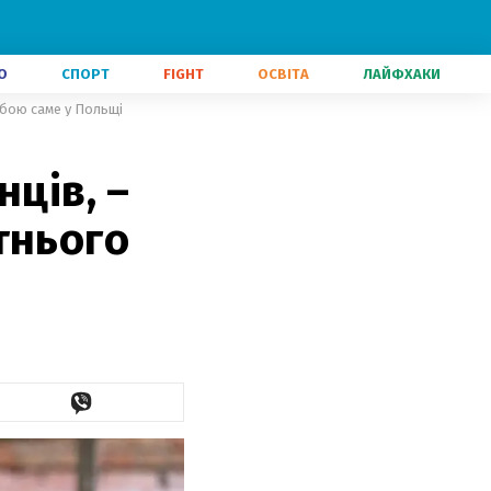
О
СПОРТ
FIGHT
ОСВІТА
ЛАЙФХАКИ
 бою саме у Польщі
ців, –
тнього