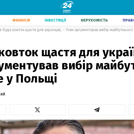
ФІНАНСИ
ІНВЕСТИЦІЇ
НЕРУХОМІСТЬ
ПРАВ
е буде ковток щастя для українців, – Усик аргументував вибір майбутнього
ковток щастя для україн
ументував вибір майбу
е у Польщі
кий