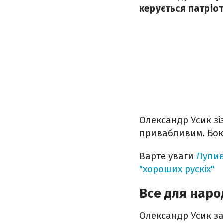
керується патріо
Олександр Усик зі
привабливим. Бокс
Варте уваги
Лупив
"хороших рускіх"
Все для наро
Олександр Усик за