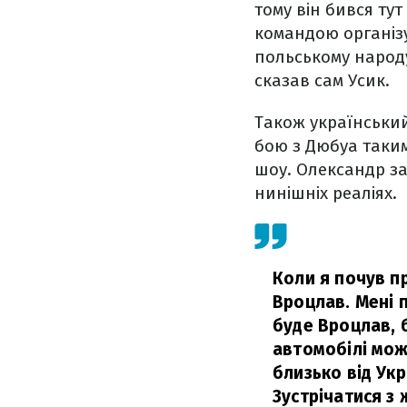
тому він бився ту
командою організ
польському народу
сказав сам Усик.
Також український
бою з Дюбуа таким
шоу. Олександр за
нинішніх реаліях.
Коли я почув п
Вроцлав. Мені 
буде Вроцлав, б
автомобілі мож
близько від Укр
Зустрічатися з 