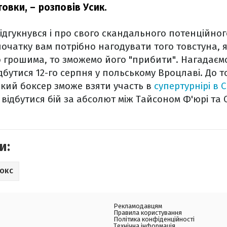
товки,
– розповів Усик.
ідгукнувся і про свого скандального потенційно
початку вам потрібно нагодувати того товстуна, 
 грошима, то зможемо його "прибити". Нагадаємо
бутися 12-го серпня у польському Вроцлаві. До то
кий боксер зможе взяти участь в
супертурнірі в С
відбутися бій за абсолют між Тайсоном Ф'юрі та
и:
ОКС
Рекламодавцям
Правила користування
Політика конфіденційності
Технічна інформація