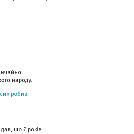
звичайно
кого народу.
Усик робив
дав, що 7 років