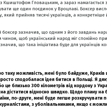
т з Кшиштофом Гловацьким, а зараз намагається з
увати ще один поєдинок у Вроцлаві. Боксер вис
, який прийняв тисячі українців, а конкретніше й
 боксер зазначив, що одним з його завдань нараз
 чином, щоб український народ міг спокійно пр
значив, що така ініціатива буде для українців ко
ро таку можливість, мені було байдуже, Краків 
просто сподобалася ідея битися в Польщі. Я дяк
о це близько 300 кілометрів від кордону з Укр
на дістатися відносно швидко. Щодо плану на б
аїни, по-друге, мені буде легше розкручувати 
журналістами, з уболівальниками, якщо є можли