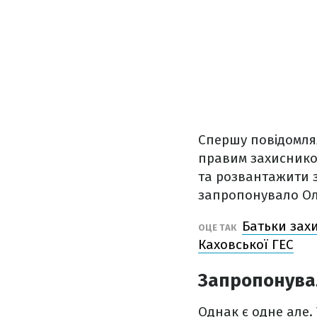
Спершу повідомля
правим захисником
та розвантажити з
запропонувало Ол
Батьки зах
ОЦЕ ТАК
Каховської ГЕС
Запропонува
Однак є одне але. 