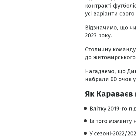
контракті футболі
усі варіанти свог
Відзначимо, що ч
2023 року.
Столичну команду 
до житомирського 
Нагадаємо, що Дин
набрали 60 очок у 
Як Караваєв 
Влітку 2019-го п
Із того моменту
У сезоні-2022/202