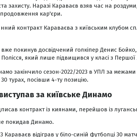
ста захисту. Наразі Караваєв взяв час на роздуми
о продовження кар'єри.
инний контракт Караваєва з київським клубом сп
вже покинув досвідчений голкіпер Денис Бойко,
Полісся, який лише підвищився у класі з Першої 
амо закінчило сезон-2022/2023 в УПЛ за межами 
30 турах, посівши 4-ту позицію.
виступав за київське Динамо
ідписав контракт із киянами, перейшов із луганськ
 не покидав Динамо.
3 Караваєв відіграв у біло-синій футболці 30 матч