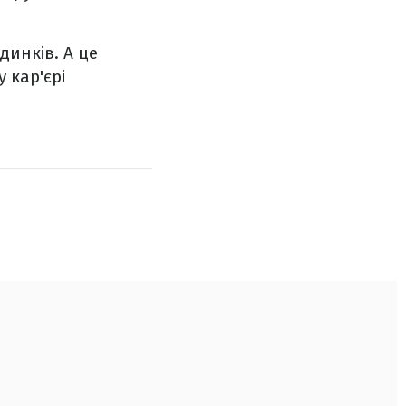
динків. А це
 кар'єрі