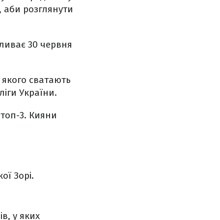
, аби розглянути
ливає 30 червня
 якого сватають
ліги України.
топ-3. Кияни
ої Зорі.
ів, у яких