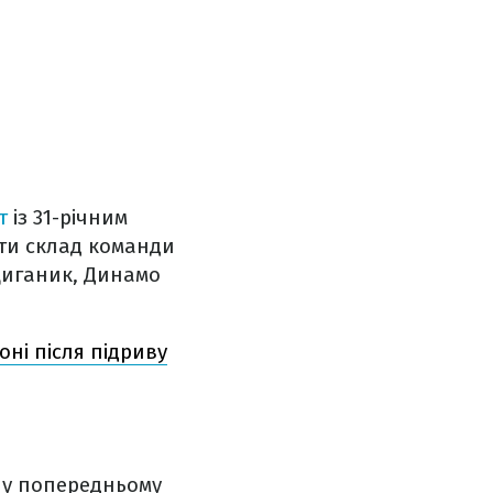
т
із 31-річним
ити склад команди
 Циганик, Динамо
ні після підриву
и у попередньому