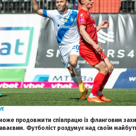
VE
 може продовжити співпрацю із фланговим зах
ваєвим. Футболіст роздумує над своїм майбут