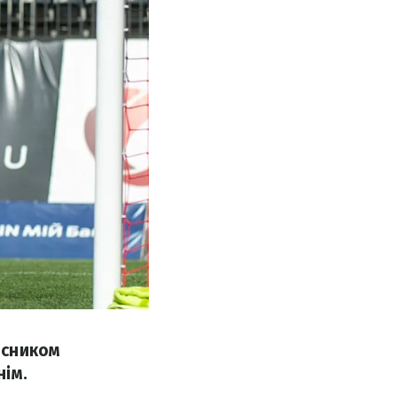
исником
нім.