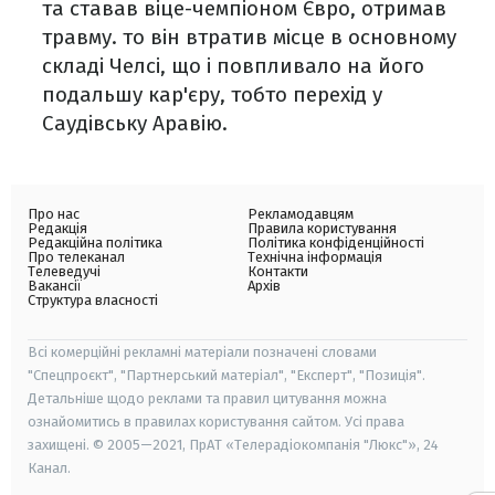
та ставав віце-чемпіоном Євро, отримав
травму. то він втратив місце в основному
складі Челсі, що і повпливало на його
подальшу кар'єру, тобто перехід у
Саудівську Аравію.
Про нас
Рекламодавцям
Редакція
Правила користування
Редакційна політика
Політика конфіденційності
Про телеканал
Технічна інформація
Телеведучі
Контакти
Вакансії
Архів
Структура власності
Всі комерційні рекламні матеріали позначені словами
"Спецпроєкт", "Партнерський матеріал", "Експерт", "Позиція".
Детальніше щодо реклами та правил цитування можна
ознайомитись в правилах користування сайтом. Усі права
захищені. © 2005—2021, ПрАТ «Телерадіокомпанія "Люкс"», 24
Канал.