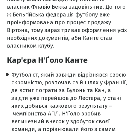
власник Флавіо Бекка задовільнив. До того
ж Бельгійська федерація футболу вже
проінформована про процес продажу
Віртона, тому зараз триває оформлення усіх
необхідних документів, аби Канте став
власником клубу.
Кар'єра Н'Ґоло Канте
Футболіст, який завжди відрізнявся своєю
скромністю, розпочав свій шлях у Франції,
де встиг пограти за Булонь та Кан, а
звідти уже перейшов до Лестера, у стані
яких добився казкового результату –
чемпіонства АПЛ. Н'Ґоло зробив
величезний внесок у здобуток своєї
команди, а порівнювали його з самим