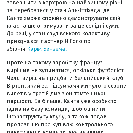
завершити з кар'єрою на найвищому рівні
та перебратися у стан Аль-Іттіхада, де
Канте зможе спокійно демонструвати свій
клас та ще отримувати за це солідні суми.
До речі, у стан саудівського колективу
приєднався партнер Н'Ґоло по
збірній
Карім Бензема.
Проте на такому заробітку француз
вирішив не зупинятися, оскільки футболіст
Челсі вирішив придбати бельгійський клуб
Віртон, який за підсумками минулого сезону
вилетів у третій дивізіон тамтешньої
першості. Ба більше, Канте уже особисто
їздив на базу команди, щоб оцінити
інфраструктуру клубу, а також подав
пропозицію про купівлю контрольного
пакету акцій команди, яку нинішній