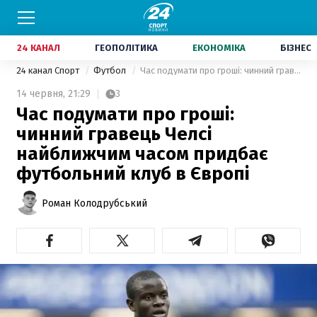
24 КАНАЛ
ГЕОПОЛІТИКА
ЕКОНОМІКА
БІЗНЕС
24 канал Спорт
Футбол
Час подумати про гроші: чинний гравець Челсі найближчим часом придбає футбольний клуб в Європі
14 червня,
21:29
3
Час подумати про гроші:
чинний гравець Челсі
найближчим часом придбає
футбольний клуб в Європі
Роман Колодрубський