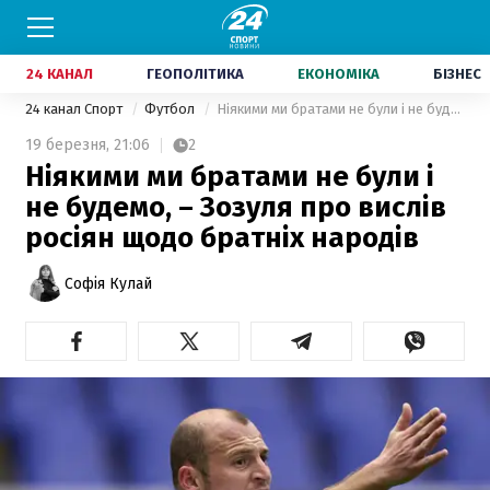
24 КАНАЛ
ГЕОПОЛІТИКА
ЕКОНОМІКА
БІЗНЕС
24 канал Спорт
Футбол
Ніякими ми братами не були і не будемо, – Зозуля про вислів росіян щодо братніх народів
19 березня,
21:06
2
Ніякими ми братами не були і
не будемо, – Зозуля про вислів
росіян щодо братніх народів
Софія Кулай