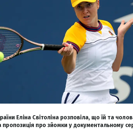
аїни Еліна Світоліна розповіла, що їй та чоло
 пропозиція про зйомки у документальному сері