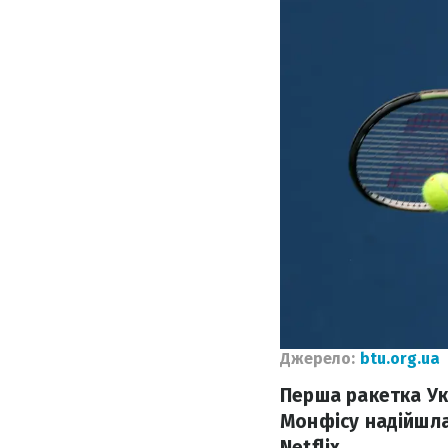
Джерело:
btu.org.ua
Перша ракетка Укр
Монфісу надійшла
Netflix.