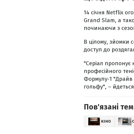
14 січня Netflix 
Grand Slam, а так
починаючи з сезону
В цілому, зйомки 
доступ до роздягал
"Серіал пропонує 
професійного теніс
Формулу-1 "Драйв
гольфу", – йдеться
Пов'язані тем
КІНО