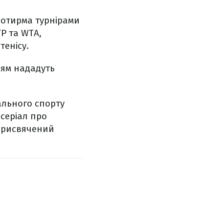
 чотирма турнірами
TP та WTA,
тенісу.
цям нададуть
ального спорту
 серіал про
присвячений