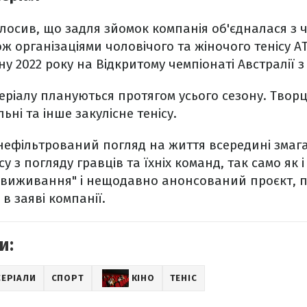
оголосив, що задля зйомок компанія об'єдналася з
ож організаціями чоловічого та жіночого тенісу A
 2022 року на Відкритому чемпіонаті Австралії з 
серіалу плануються протягом усього сезону. Твор
ьні та інше закулісне тенісу.
нефільтрований погляд на життя всередині змаг
у з погляду гравців та їхніх команд, так само як і
 виживання" і нещодавно анонсований проєкт, 
 в заяві компанії.
и:
СЕРІАЛИ
СПОРТ
КІНО
ТЕНІС