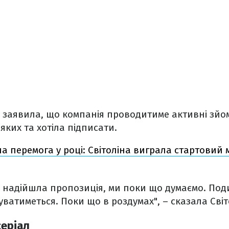
ту заявила, що компанія проводитиме активні зйо
 яких та хотіла підписати.
а перемога у році: Світоліна виграла стартовий м
ж надійшла пропозиція, ми поки що думаємо. Поди
дбуватиметься. Поки що в роздумах", – сказала Світ
серіал