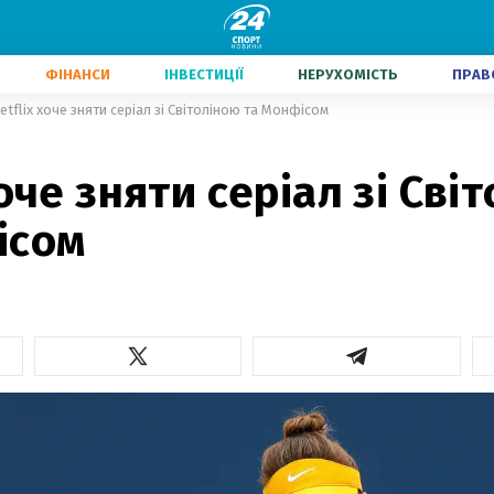
ФІНАНСИ
ІНВЕСТИЦІЇ
НЕРУХОМІСТЬ
ПРАВ
etflix хоче зняти серіал зі Світоліною та Монфісом
хоче зняти серіал зі Сві
ісом