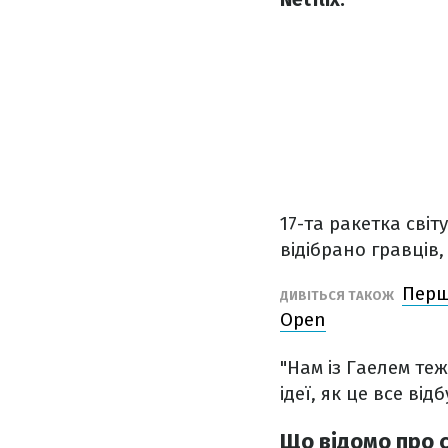
17-та ракетка сві
відібрано гравців,
Перш
ДИВІТЬСЯ ТАКОЖ
Open
"Нам із Гаелем те
ідеї, як це все ві
Що відомо про 