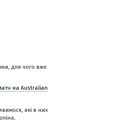
мки, для чого вже
атч на Australian
вимося, які в них
оліна.