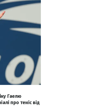
віку Гаелю
алі про теніс від