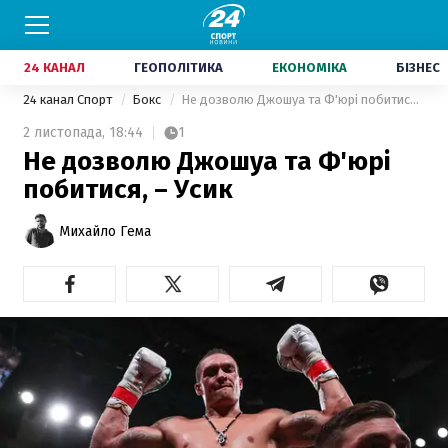
24 КАНАЛ
ГЕОПОЛІТИКА
ЕКОНОМІКА
БІЗНЕС
24 канал Спорт
Бокс
Не дозволю Джошуа та Ф'юрі побитися, – Усик
2 листопада,
18:44
1
Не дозволю Джошуа та Ф'юрі
побитися, – Усик
Михайло Гема