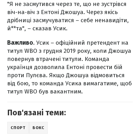
"Я не засмутився через те, що не зустрівся
віч-на-віч з Ентоні Джошуа. Через якісь
дрібниці засмучуватися – себе ненавидіти,
й**та", – сказав Усик.
Важливо
. Усик – офіційний претендент на
титул WBO з грудня 2019 року, коли Джошуа
повернув втрачені титули. Команда
українця дозволила Ентоні провести бій
проти Пулєва. Якщо Джошуа відмовиться
від бою, то команда Усика вимагатиме, щоб
титул WBO був вакантним.
Пов'язані теми:
СПОРТ
БОКС