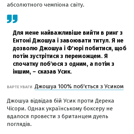
абсолютного чемпіона світу.
Для мене найважливіше вийти в ринг з
Ентоні Джошуа і завоювати титул. Я не
дозволю Джошуа і Ф'юрі побитися, щоб
потім зустрітися з переможцем. Я
спочатку поб'юся з одним, а потім з
іншим,
– сказав Усик.
Джошуа 100% поб'ється з Усиком
ВАРТЕ УВАГИ
Джошуа відвідав бій Усик проти Дерека
Чісори. Однак українському боксеру не
вдалося провести з британцем дуель
поглядів.