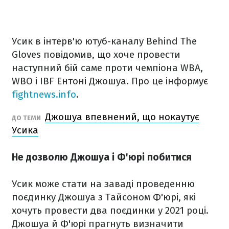
Усик в інтерв'ю ютуб-каналу Behind The
Gloves повідомив, що хоче провести
наступний бій саме проти чемпіона WBA,
WBO і IBF Ентоні Джошуа. Про це інформує
fightnews.info
.
Джошуа впевнений, що нокаутує
ДО ТЕМИ
Усика
Не дозволю Джошуа і Ф'юрі побитися
Усик може стати на заваді проведенню
поєдинку Джошуа з Тайсоном Ф'юрі, які
хочуть провести два поєдинки у 2021 році.
Джошуа й Ф'юрі прагнуть визначити