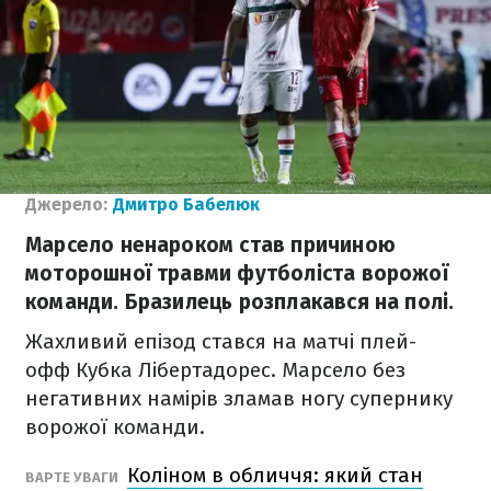
Джерело:
Дмитро Бабелюк
Марсело ненароком став причиною
моторошної травми футболіста ворожої
команди. Бразилець розплакався на полі.
Жахливий епізод стався на матчі плей-
офф Кубка Лібертадорес. Марсело без
негативних намірів зламав ногу супернику
ворожої команди.
Коліном в обличчя: який стан
ВАРТЕ УВАГИ