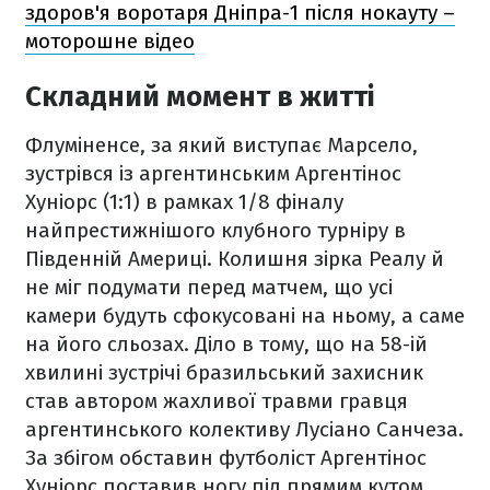
здоров'я воротаря Дніпра-1 після нокауту –
моторошне відео
Складний момент в житті
Флуміненсе, за який виступає Марсело,
зустрівся із аргентинським Аргентінос
Хуніорс (1:1) в рамках 1/8 фіналу
найпрестижнішого клубного турніру в
Південній Америці. Колишня зірка Реалу й
не міг подумати перед матчем, що усі
камери будуть сфокусовані на ньому, а саме
на його сльозах. Діло в тому, що на 58-ій
хвилині зустрічі бразильський захисник
став автором жахливої травми гравця
аргентинського колективу Лусіано Санчеза.
За збігом обставин футболіст Аргентінос
Хуніорс поставив ногу під прямим кутом