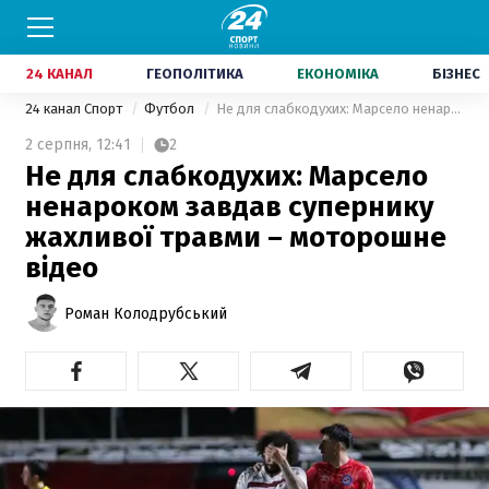
24 КАНАЛ
ГЕОПОЛІТИКА
ЕКОНОМІКА
БІЗНЕС
24 канал Спорт
Футбол
Не для слабкодухих: Марсело ненароком завдав супернику жахливої травми – моторошне відео
2 серпня,
12:41
2
Не для слабкодухих: Марсело
ненароком завдав супернику
жахливої травми – моторошне
відео
Роман Колодрубський