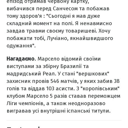
епізод отримав червону картку,
вибачився перед Санчесом та побажав
тому здоров'я : "Сьогодні я мав дуже
складний момент на полі. Я ненавмисно
завдав травми своєму товаришеві. Хочу
побажати тобі, Лучіано, якнайшвидшого
одужання".
Нагадаємо.
Марсело відомий своїми
виступами за збірну Бразилії та
мадридський Реал. У стані "вершкових"
захисник провів 546 матчів, у яких забив
38
голів та віддав
103 асисти. З "королівським"
клубом Марсело 5 разів ставав переможцем
Ліги чемпіонів, а також неодноразово
вигравав усі внутрішні іспанські титули.