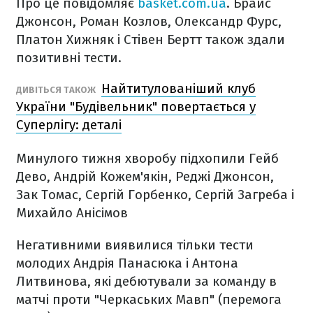
Про це повідомляє
basket.com.ua
. Брайс
Джонсон, Роман Козлов, Олександр Фурс,
Платон Хижняк і Стівен Бертт також здали
позитивні тести.
Найтитулованіший клуб
ДИВІТЬСЯ ТАКОЖ
України "Будівельник" повертається у
Суперлігу: деталі
Минулого тижня хворобу підхопили Гейб
Дево, Андрій Кожем'якін, Реджі Джонсон,
Зак Томас, Сергій Горбенко, Сергій Загреба і
Михайло Анісімов
Негативними виявилися тільки тести
молодих Андрія Панасюка і Антона
Литвинова, які дебютували за команду в
матчі проти "Черкаських Мавп" (перемога