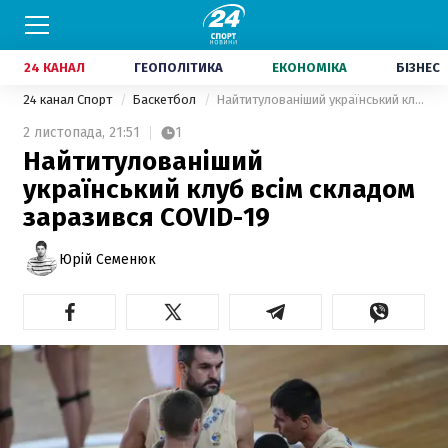
24 КАНАЛ
ГЕОПОЛІТИКА
ЕКОНОМІКА
БІЗНЕС
24 канал Спорт
Баскетбол
Найтитулованіший український клуб всім складом заразився COVID-19
2 листопада,
21:51
1
Найтитулованіший
український клуб всім складом
заразився COVID-19
Юрій Семенюк