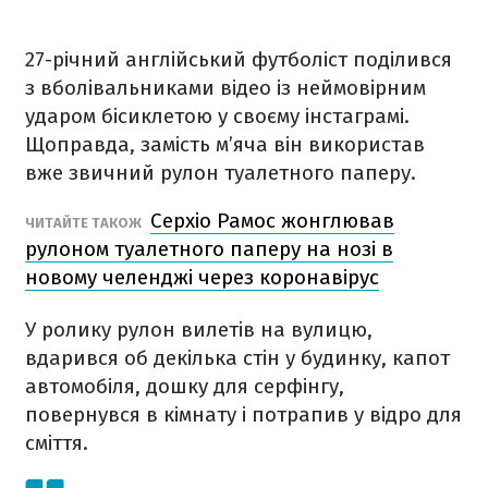
27-річний англійський футболіст поділився
з вболівальниками відео із неймовірним
ударом бісиклетою у своєму інстаграмі.
Щоправда, замість м’яча він використав
вже звичний рулон туалетного паперу.
Серхіо Рамос жонглював
ЧИТАЙТЕ ТАКОЖ
рулоном туалетного паперу на нозі в
новому челенджі через коронавірус
У ролику рулон вилетів на вулицю,
вдарився об декілька стін у будинку, капот
автомобіля, дошку для серфінгу,
повернувся в кімнату і потрапив у відро для
сміття.