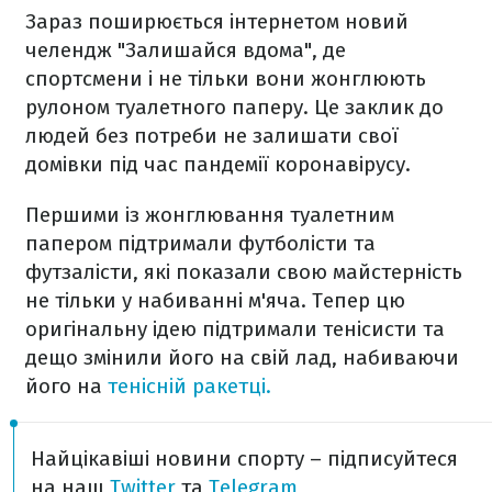
Зараз поширюється інт
ернетом
новий
челендж
"Залишайся вдома", де
спортсмени і не тільки вони жонглюють
рулоном туалетного паперу. Це заклик до
лю
дей без потреби не залишати свої
домівки під час пандемії коронавірусу.
Першими із жонглювання туалетним
папером підтримали футболісти та
футзалісти, які показали свою майстерність
не тільки у набиванні м'яча. Тепер цю
оригінальну ідею підтримали тенісисти та
дещо змінили
його на свій лад, набиваючи
його на
тенісній ракетці.
Найцікавіші новини спорту – підписуйтеся
на наш
Twitter
та
Telegram