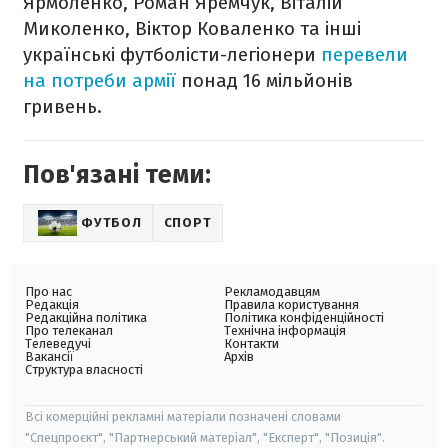
Ярмоленко, Роман Яремчук, Віталій
Миколенко, Віктор Коваленко та інші
українські футболісти-легіонери
перевели
на потреби армії
понад 16 мільйонів
гривень.
Пов'язані теми:
ФУТБОЛ
СПОРТ
Про нас
Рекламодавцям
Редакція
Правила користування
Редакційна політика
Політика конфіденційності
Про телеканал
Технічна інформація
Телеведучі
Контакти
Вакансії
Архів
Структура власності
Всі комерційні рекламні матеріали позначені словами
"Спецпроєкт", "Партнерський матеріал", "Експерт", "Позиція".