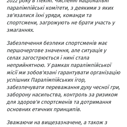
2022 року в Пекіні. Численні національні
паралімпійські комітети, з деякими з яких
зв'язалися їхні уряди, команди та
спортсмени, загрожують не брати участь у
змаганнях.
Забезпечення безпеки спортсменів має
першочергове значення, але ситуація у
селах загострюється і нині стала
неприйнятною. У рамках паралімпійської
місії ми зобов'язані гарантувати організацію
успішних Паралімпійських ігор,
забезпечувати переважання духу чесної гри,
заборону насильства, контроль за ризиком
для здоров'я спортсменів та дотримання
основних етичних принципів.
Зважаючи на вищезазначене, а також з