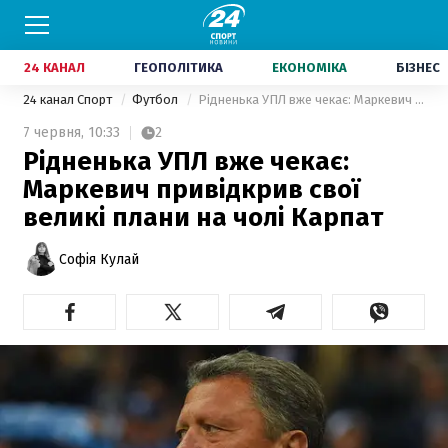
24 КАНАЛ
ГЕОПОЛІТИКА
ЕКОНОМІКА
БІЗНЕС
24 канал Спорт
Футбол
Рідненька УПЛ вже чекає: Маркевич привідкрив свої великі плани на чолі Карпат
7 червня,
10:33
2
Рідненька УПЛ вже чекає:
Маркевич привідкрив свої
великі плани на чолі Карпат
Софія Кулай