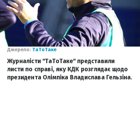
Джерело:
ТаТоТаке
Журналісти "ТаТоТаке" представили
листи по справі, яку КДК розглядає щодо
президента Олімпіка Владислава Гельзіна.