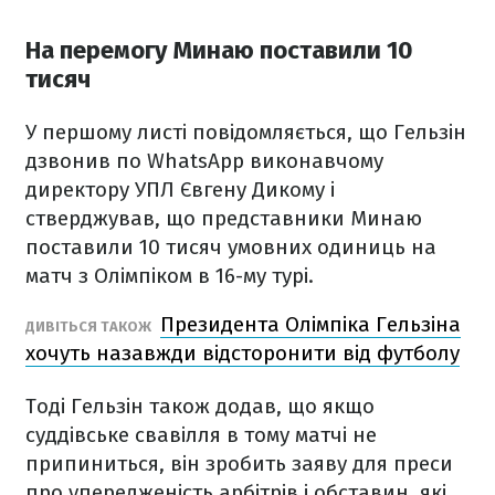
На перемогу Минаю поставили 10
тисяч
У першому листі повідомляється, що Гельзін
дзвонив по WhatsApp виконавчому
директору УПЛ Євгену Дикому і
стверджував, що представники Минаю
поставили 10 тисяч умовних одиниць на
матч з Олімпіком в 16-му турі.
Президента Олімпіка Гельзіна
ДИВІТЬСЯ ТАКОЖ
хочуть назавжди відсторонити від футболу
Тоді Гельзін також додав, що якщо
суддівське свавілля в тому матчі не
припиниться, він зробить заяву для преси
про упередженість арбітрів і обставин, які