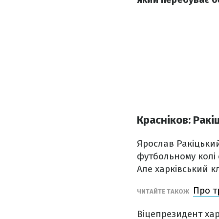
Красніков: Ракі
Ярослав Ракіцьки
футбольному колі
Але харківський кл
Про т
ЧИТАЙТЕ ТАКОЖ
Віцепрезидент хар