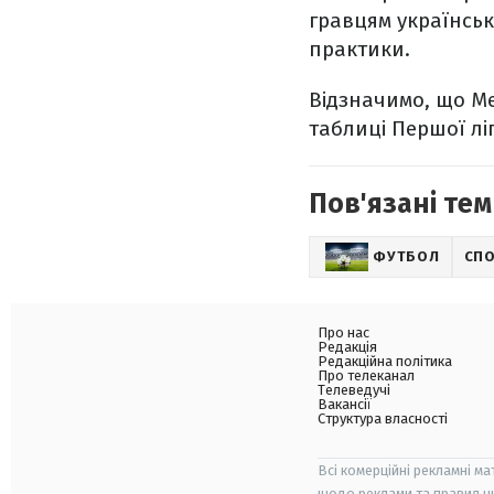
гравцям українськ
практики.
Відзначимо, що Ме
таблиці Першої лі
Пов'язані тем
ФУТБОЛ
СП
Про нас
Редакція
Редакційна політика
Про телеканал
Телеведучі
Вакансії
Структура власності
Всі комерційні рекламні ма
щодо реклами та правил ц