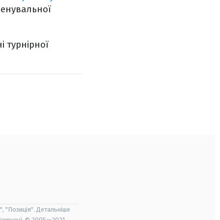
ренувальної
і турнірної
", "Позиція". Детальніше
захищені. © 2005—2021,