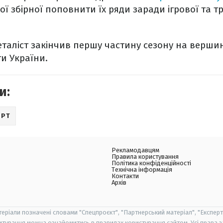
ої збірної поповнити їх ряди заради ігрової та т
таліст закінчив першу частину сезону на вершин
ги України.
и:
ОРТ
Рекламодавцям
Правила користування
Політика конфіденційності
Технічна інформація
Контакти
Архів
теріали позначені словами "Спецпроєкт", "Партнерський матеріал", "Експерт
итування можна ознайомитись в правилах користування сайтом. Усі права 