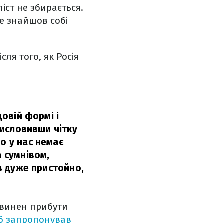
іст не збирається.
е знайшов собі
сля того, як Росія
довій формі і
 висловивши чітку
о у нас немає
а сумнівом,
ав дуже пристойно,
овинен прибути
уб запропонував