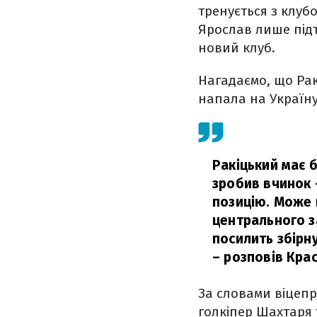
тренується з клубо
Ярослав лише підт
новий клуб.
Нагадаємо, що Ракі
напала на Україну
Ракіцький має б
зробив вчинок —
позицію. Може 
центрального за
посилить збірну
– розповів Крас
За словами віцеп
голкіпер Шахтаря 