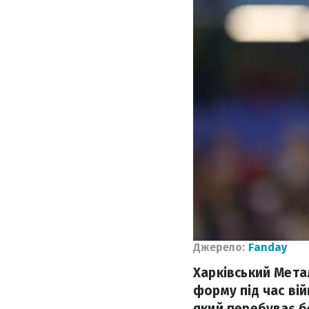
Джерело:
Fanday
Харківський Метал
форму під час вій
який перебуває б