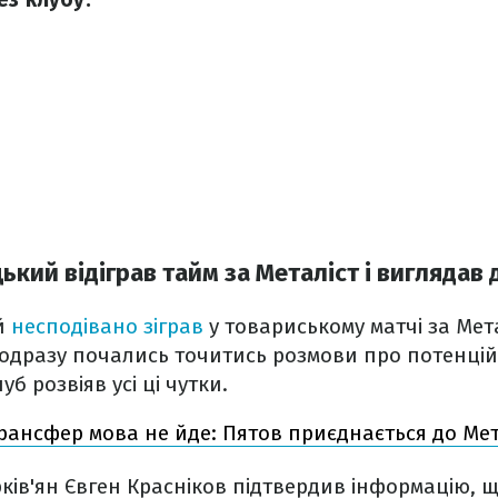
цький відіграв тайм за Металіст і вигляда
й
несподівано зіграв
у товариському матчі за Мета
 одразу почались точитись розмови про потенці
уб розвіяв усі ці чутки.
рансфер мова не йде: Пятов приєднається до Мет
ків'ян Євген Красніков підтвердив інформацію, 