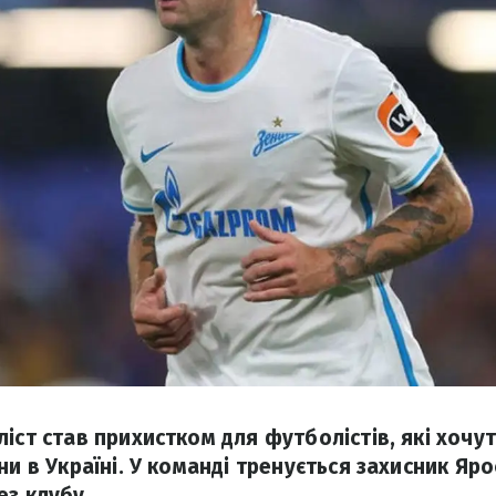
іст став прихистком для футболістів, які хочу
ни в Україні. У команді тренується захисник Яро
ез клубу.