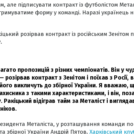
м, але підписувати контракт із футболістом Метал
римуватиме форму у команді. Наразі українець н
цький розірвав контракт із російським Зенітом пі
.
агато пропозицій з різних чемпіонатів. Він у чу
 розірвав контракт з Зенітом і поїхав з Росії,
його викличуть до збірної України. Я вважаю, щ
хисника з такими характеристиками, і він, поз
. Ракіцький відіграв тайм за Металіст і вигляд
ніков.
резидента Металіста, у розташування команди п
та збірної України Андрій Пятов.
Харківський кл