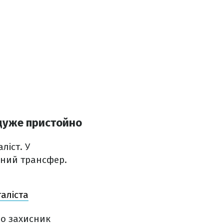
в дуже пристойно
ліст. У
йний трансфер.
аліста
що захисник