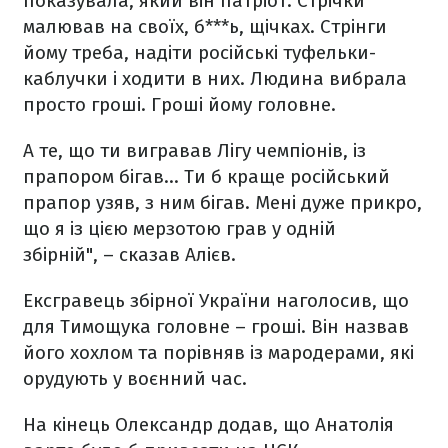
показувала, який він патріот. Стрічки
малював на своїх, б***ь, щічках. Стрінги
йому треба, надіти російські туфельки-
каблучки і ходити в них. Людина вибрала
просто гроші. Гроші йому головне.
А те, що ти вигравав Лігу чемпіонів, із
прапором бігав... Ти б краще російський
прапор узяв, з ним бігав. Мені дуже прикро,
що я із цією мерзотою грав у одній
збірній", – сказав Алієв.
Ексгравець збірної України наголосив, що
для Тимощука головне – гроші. Він назвав
його хохлом та порівняв із мародерами, які
орудують у воєнний час.
На кінець Олександр додав, що Анатолія