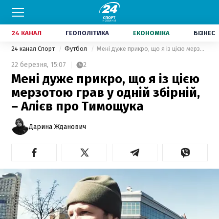
24 КАНАЛ
ГЕОПОЛІТИКА
ЕКОНОМІКА
БІЗНЕС
24 канал Спорт
Футбол
Мені дуже прикро, що я із цією мерзотою грав у одній збірній, – Алієв про Тимощука
22 березня,
15:07
2
Мені дуже прикро, що я із цією
мерзотою грав у одній збірній,
– Алієв про Тимощука
Дарина Жданович