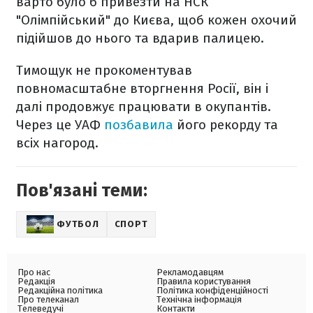
варто було б привезти на НСК
"Олімпійський" до Києва, щоб кожен охочий
підійшов до нього та вдарив палицею.
Тимощук не прокоментував
повномасштабне вторгнення Росії, він і
далі продовжує працювати в окупантів.
Через це УАФ
позбавила
його рекорду та
всіх нагород.
Пов'язані теми:
ФУТБОЛ
СПОРТ
Про нас
Рекламодавцям
Редакція
Правила користування
Редакційна політика
Політика конфіденційності
Про телеканал
Технічна інформація
Телеведучі
Контакти