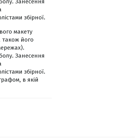
тболу. Занесення
а
лістами збірної.
вого макету
а також його
мережах).
тболу. Занесення
а
лістами збірної.
графом, в якій