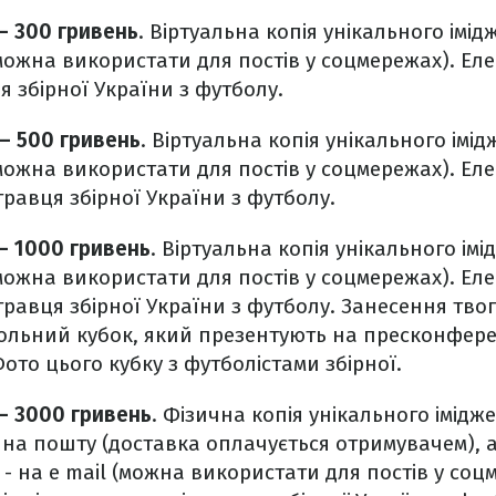
 – 300 гривень
. Віртуальна копія унікального імі
(можна використати для постів у соцмережах). Ел
я збірної України з футболу.
 – 500 гривень
. Віртуальна копія унікального імі
(можна використати для постів у соцмережах). Ел
гравця збірної України з футболу.
 – 1000 гривень
. Віртуальна копія унікального ім
(можна використати для постів у соцмережах). Ел
гравця збірної України з футболу. Занесення твог
ольний кубок, який презентують на пресконфере
ото цього кубку з футболістами збірної.
 – 3000 гривень
. Фізична копія унікального імідж
 на пошту (доставка оплачується отримувачем), 
 - на e mail (можна використати для постів у соц