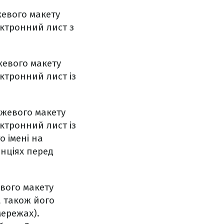
джевого макету
ектронний лист з
джевого макету
ектронний лист із
іджевого макету
ектронний лист із
о імені на
нціях перед
евого макету
а також його
мережах).