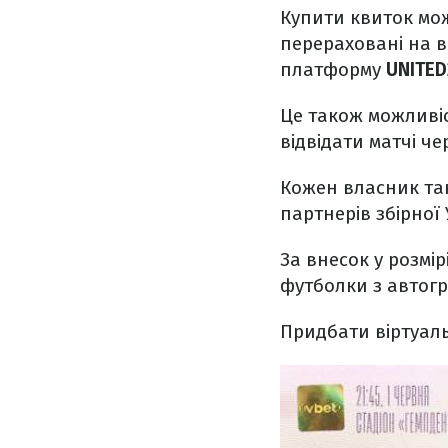
Купити квиток може
перераховані на 
платформу
UNITE
Це також можливіс
відвідати матчі че
Кожен власник так
партнерів збірної 
За внесок у розмі
футболки з автогр
Придбати віртуал