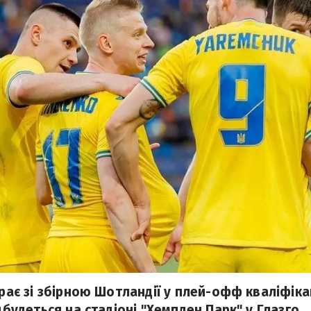
грає зі збірною Шотландії у плей-офф кваліфіка
ідбудеться на стадіоні "Хемпден Парк" у Глазго.