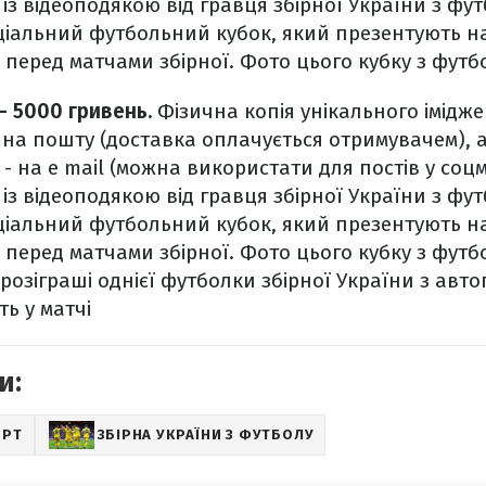
із відеоподякою від гравця збірної України з фу
еціальний футбольний кубок, який презентують н
перед матчами збірної. Фото цього кубку з футбо
 – 5000 гривень.
Фізична копія унікального імідже
 на пошту (доставка оплачується отримувачем), 
 - на e mail (можна використати для постів у соц
із відеоподякою від гравця збірної України з фу
еціальний футбольний кубок, який презентують н
перед матчами збірної. Фото цього кубку з футбо
розіграші однієї футболки збірної України з авто
ь у матчі
и:
ОРТ
ЗБІРНА УКРАЇНИ З ФУТБОЛУ