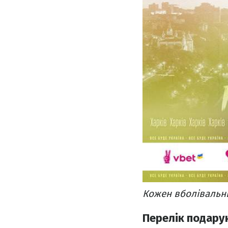
Кожен вболівальни
Перелік подарун