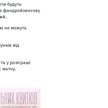
шти будуть
ез фандрейзингову
ий.
кі не можуть
унків від
ть у розіграші
с матчу.