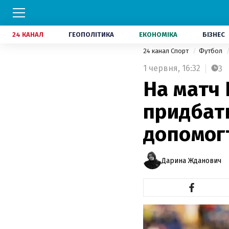
24 КАНАЛ
ГЕОПОЛІТИКА
ЕКОНОМІКА
БІЗНЕС
24 канал Спорт
Футбол
1 червня,
16:32
3
На матч
придбати
допомогт
Дарина Жданович