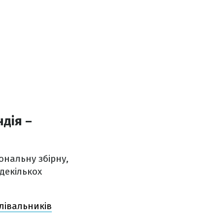
дія –
ональну збірну,
декількох
лівальників