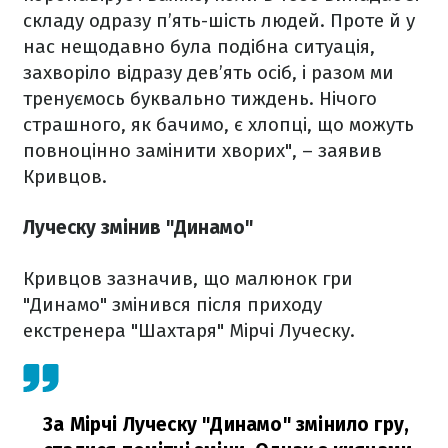
складу одразу п’ять-шість людей. Проте й у
нас нещодавно була подібна ситуація,
захворіло відразу дев’ять осіб, і разом ми
тренуємось буквально тиждень. Нічого
страшного, як бачимо, є хлопці, що можуть
повноцінно замінити хворих", – заявив
Кривцов.
Луческу змінив "Динамо"
Кривцов зазначив, що малюнок гри
"Динамо" змінився після приходу
екстренера "Шахтаря" Мірчі Луческу.
За Мірчі Луческу "Динамо" змінило гру,