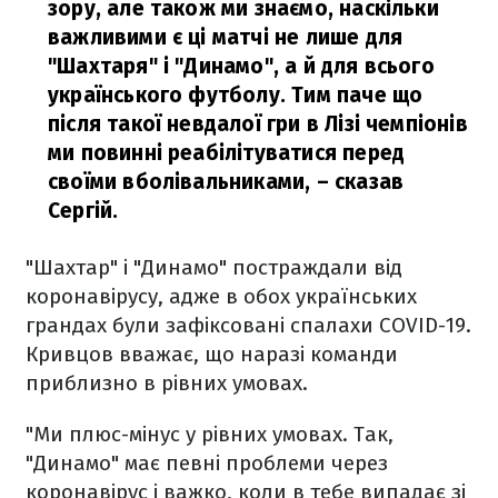
зору, але також ми знаємо, наскільки
важливими є ці матчі не лише для
"Шахтаря" і "Динамо", а й для всього
українського футболу. Тим паче що
після такої невдалої гри в Лізі чемпіонів
ми повинні реабілітуватися перед
своїми вболівальниками,
– сказав
Сергій.
"Шахтар" і "Динамо" постраждали від
коронавірусу, адже в обох українських
грандах були зафіксовані спалахи COVID-19.
Кривцов вважає, що наразі команди
приблизно в рівних умовах.
"Ми плюс-мінус у рівних умовах. Так,
"Динамо" має певні проблеми через
коронавірус і важко, коли в тебе випадає зі