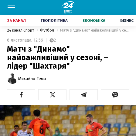
24 КАНАЛ
ГЕОПОЛІТИКА
ЕКОНОМІКА
БІЗНЕС
24 канал Спорт
Футбол
Матч з "Динамо" найважливіший у сезоні, – лідер "Шахтаря"
6 листопада,
12:56
2
Матч з "Динамо"
найважливіший у сезоні, –
лідер "Шахтаря"
Михайло Гема