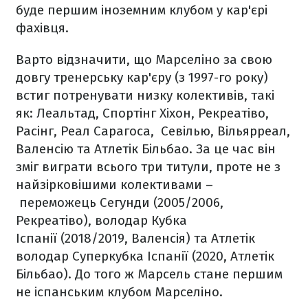
буде першим іноземним клубом у кар'єрі
фахівця.
Варто відзначити, що Марселіно за свою
довгу тренерську кар'єру (з 1997-го року)
встиг потренувати низку колективів, такі
як: Леальтад, Спортінг Хіхон, Рекреатіво,
Расінг, Реал Сарагоса, Севілью, Вільярреал,
Валенсію та Атлетік Більбао. За це час він
зміг виграти всього три титули, проте не з
найзірковішими колективами –
переможець Сегунди (2005/2006,
Рекреатіво), володар Кубка
Іспанії (2018/2019, Валенсія) та Атлетік
володар Суперкубка Іспанії (2020, Атлетік
Більбао). До того ж Марсель стане першим
не іспанським клубом Марселіно.