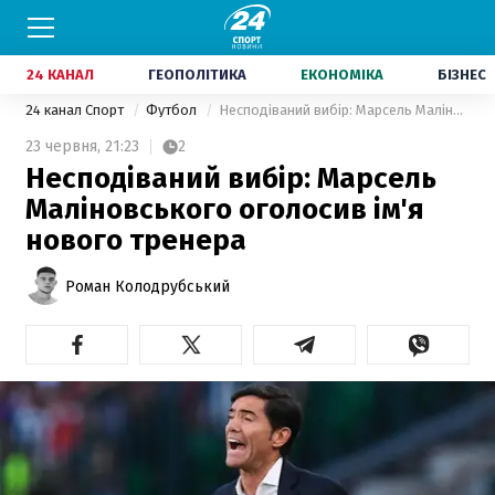
24 КАНАЛ
ГЕОПОЛІТИКА
ЕКОНОМІКА
БІЗНЕС
24 канал Спорт
Футбол
Несподіваний вибір: Марсель Маліновського оголосив ім'я нового тренера
23 червня,
21:23
2
Несподіваний вибір: Марсель
Маліновського оголосив ім'я
нового тренера
Роман Колодрубський