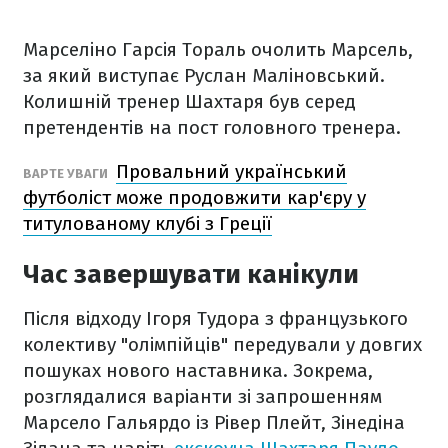
Марселіно Гарсія Тораль очолить Марсель,
за який виступає Руслан Маліновський.
Колишній тренер Шахтаря був серед
претендентів на пост головного тренера.
Провальний український
ВАРТЕ УВАГИ
футболіст може продовжити кар'єру у
титулованому клубі з Греції
Час завершувати канікули
Після відходу Ігоря Тудора з французького
колективу "олімпійців" передували у довгих
пошуках нового наставника. Зокрема,
розглядалися варіанти зі запрошенням
Марсело Гальярдо із Рівер Плейт, Зінедіна