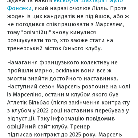
Зідана та навіть
екскоуча Шахтаря Пауло
Фонсеки,
який наразі очолює Лілль. Проте
жоден із цих кандидатів не підійшов, або ж
не погодився співпрацювати з Марселем,
тому "олімпійці" знову кинулися
розшукувати того, хто зможе стати на
тренерський місток їхнього клубу.
Намагання французького колективу не
пройшли марно, оскільки вони все ж
змогли знайти достойного наставника.
Наступний сезон Марсель розпочне на чолі
із Марселіно, останнім клубом якого був
Атлетік Більбао (після закінчення контракту
з клубом у 2022 році наставник перебував у
відпустці). Таку інформацію повідомив
офіційний сайт клубу. Тренер
підписав контракт до 2025 року. Марсель