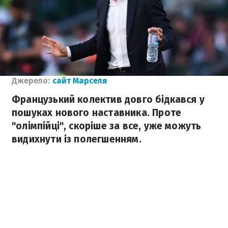
Джерело:
сайт Марселя
Французький колектив довго бідкався у
пошуках нового наставника. Проте
"олімпійці", скоріше за все, уже можуть
видихнути із полегшенням.